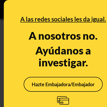
Especial C
DESINFO
PREB
A las redes sociales les da igual.
DESINFO
A nosotros no.
Ya han pasado 48 horas: las 
“los militares” darán un golp
Ayúdanos a
investigar.
Publicado el
Jul 4, 2023, 2:58:54 PM
Hazte Embajadora/Embajador