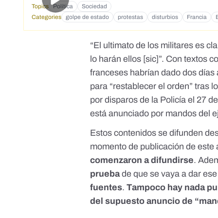
Topics
Política
Sociedad
Categories
golpe de estado
protestas
disturbios
Francia
“
El ultimato de los militares es cl
lo harán ellos
[sic]”. Con textos c
franceses habrían dado dos días
para “
restablecer el orden
” tras 
por disparos de la Policía el 27 d
está anunciado por mandos del ej
Estos contenidos se difunden desd
momento de publicación de este 
comenzaron a difundirse
. Ade
prueba
de que se vaya a dar ese
fuentes
.
Tampoco hay nada pub
del supuesto anuncio de “man