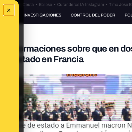
euta
•
Bulos Ceuta
•
Eclipse
•
Curanderos IA Instagram
•
Timo José E
×
UNKING
INVESTIGACIONES
CONTROL DEL PODER
PO
desinformaciones sobre que en do
e de Estado en Francia