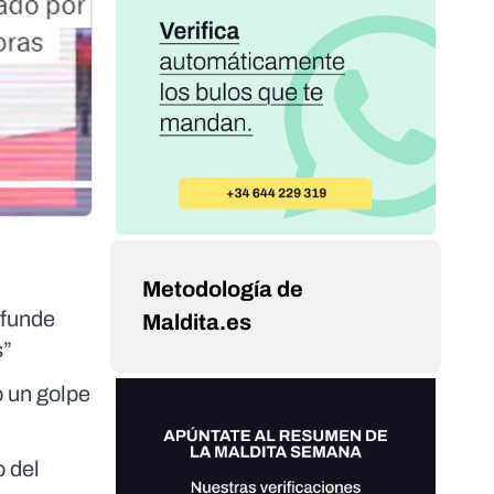
Metodología de
ifunde
Maldita.es
s”
 un golpe
o del