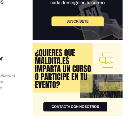
os
or
-Etienne
os.
29984 -