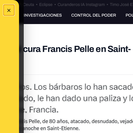
euta
•
Bulos Ceuta
•
Eclipse
•
Curanderos IA Instagram
•
Timo José E
×
UNKING
INVESTIGACIONES
CONTROL DEL PODER
PO
n al cura Francis Pelle en Saint-