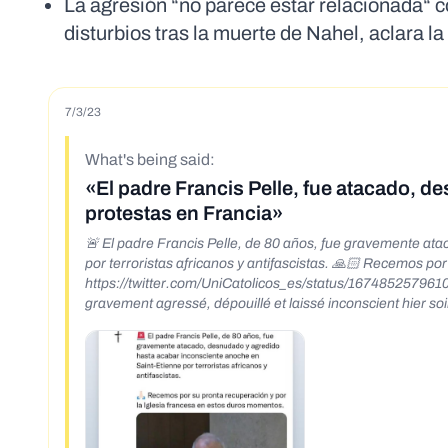
La agresión “no parece estar relacionada“ co
disturbios tras la muerte de Nahel, aclara la
7/3/23
What's being said:
«El padre Francis Pelle, fue atacado, 
protestas en Francia»
🚨 El padre Francis Pelle, de 80 años, fue gravemente at
por terroristas africanos y antifascistas. 🙏🏻 Recemos po
https://twitter.com/UniCatolicos_es/status/1674852579610591257 - https://archi
gravement agressé, dépouillé et laissé inconscient hier soir
https://twitter.com/DamienRieu/status/1674834048881917973 - https://archive.li/wip/qf9v
beaten and left fighting for his life after an attempted lynching by Islamic ra
of many Catholics targeted as the country slips into comp
https://archive.li/wip/CL5Dy El padre Francis Pelle, de 80 años, atacado, desnudado, vejado y dejado inconsciente anoche en Saint-Etienne.
Si importas barbarie y odio a los cristianos, tendrás barbarie
https://twitter.com/MeerRocio/status/1674867476071342091