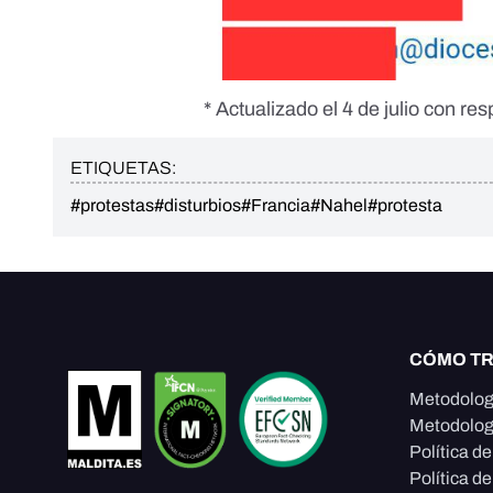
* Actualizado el 4 de julio con res
ETIQUETAS:
#protestas
#disturbios
#Francia
#Nahel
#protesta
CÓMO T
Metodolog
Metodolog
Política d
Política de