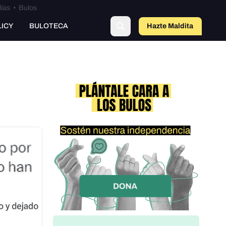
lías
•
Bulos
o
LICY
BULOTECA
Hazte Maldit
a