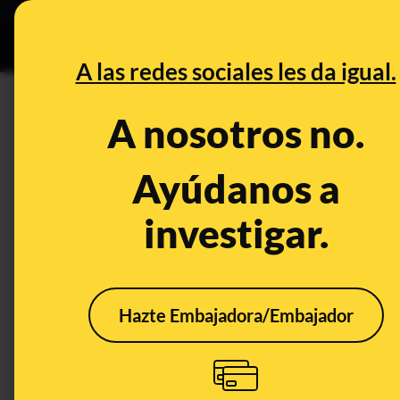
Especial C
DESINFO
PREB
A las redes sociales les da igual.
DESINFO
A nosotros no.
¿Qué sabemos sobre la agresió
Etienne (Francia)?
Ayúdanos a
investigar.
Publicado el
Jul 3, 2023, 1:35:56 PM
Hazte Embajadora/Embajador