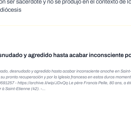
n ser sacerdote y no se produjo en el contexto de l
 diócesis
desnudado y agredido hasta acabar inconsciente p
acado, desnudado y agredido hasta acabar inconsciente anoche en Saint
r su pronta recuperación y por la Iglesia francesa en estos duros moment
ve.li/wip/JDvQq Le père Francis Pelle, 80 ans, a été
 à Saint-Etienne (42). -
e French priest Father Francis Pelle was stripped,
ce rioters last night in Saint Etienne The 80 year old priest was one
lete anarchy - https://twitter.com/CatholicArena/status/16750463995099
 y odio a los cristianos. -
 - https://archive.li/wip/aKH8s