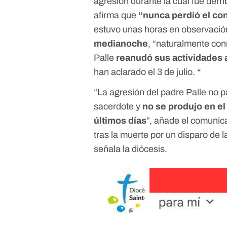
agresión durante la cual fue derri
afirma que
“nunca perdió el co
estuvo unas horas en observación
medianoche
, “naturalmente con
Palle
reanudó sus actividades a
han aclarado el 3 de julio. *
“La agresión del padre Palle no 
sacerdote y
no se produjo en el
últimos días
”, añade el comunicad
tras la
muerte por un disparo de la
señala la diócesis.