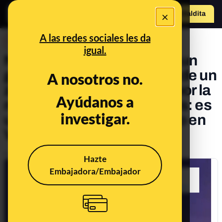
×
Hazte Maldit
o
Abrir menú
A las redes sociales les da
DESINFO
igual.
No, este vídeo no muestra un
gorila que se ha escapado de un
A nosotros no.
zoo durante las protestas por la
Ayúdanos a
muerte de un joven en París: es
investigar.
una escultura de un edificio en
Valence (Francia)
Publicado el
Jun 30, 2023, 4:39:12 PM
Hazte
Embajadora/Embajador