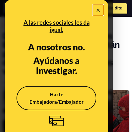
×
Hazte Maldit
o
Abrir menú
A las redes sociales les da
DESINFO
igual.
Del asalto al Capitolio de los
EEUU a la toma de Afganistán
A nosotros no.
por los talibanes: las crisis
Ayúdanos a
desinformativas que hemos
investigar.
vivido este 2021
Publicado el
Dec 22, 2021, 10:27:57 AM
Actualizado el
Dec 31, 2021, 8:03:00 AM
Hazte
Embajadora/Embajador