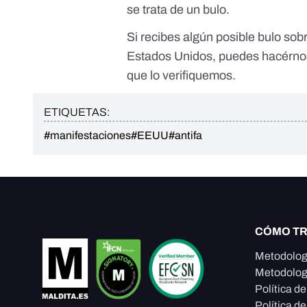
se trata de un bulo.
Si recibes algún posible bulo sobr
Estados Unidos, puedes hacérnos
que lo verifiquemos.
ETIQUETAS:
#manifestaciones
#EEUU
#antifa
CÓMO T
Metodolog
Metodolog
Política d
Política de