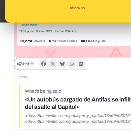
Ahora no
SHARE:
1/7/21
What's being said:
«Un autobús cargado de Antifas se infil
del asalto al Capitol»
<div>https://twitter.com/paulsperry_/status/134694030
<div>https://twitter.com/paulsperry_/status/134694030