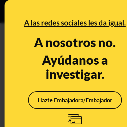
Especial C
DESINFO
PREB
A las redes sociales les da igual.
DESINFO
A nosotros no.
No hay pruebas de que “al me
haya infiltrado en los disturbio
Ayúdanos a
investigar.
Publicado el
Jan 7, 2021, 3:24:00 PM
Hazte Embajadora/Embajador