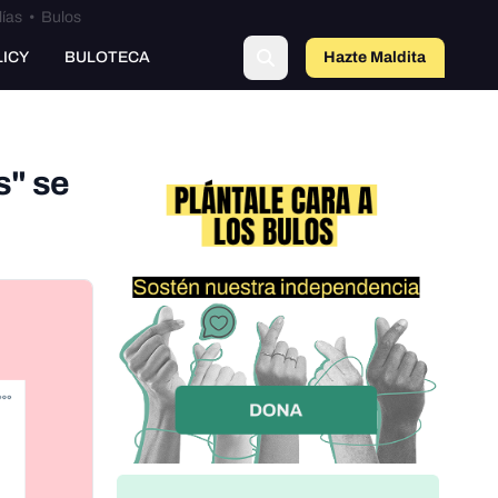
lías
•
Bulos
o
LICY
BULOTECA
Hazte Maldit
a
s" se