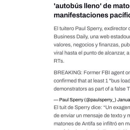
'
autobús lleno
'
de maton
manifestaciones pacíf
El tuitero Paul Sperry, exdirector
Business Daily
, una web estadou
valores, negocios y finanzas,
pub
viral hasta el punto de alcanzar, 
RTs.
BREAKING: Former FBI agent on t
confirmed that at least 1 "bus loa
demonstrators as part of a false 
— Paul Sperry (@paulsperry_)
Janua
El tuit de Sperry dice: “Un exage
de enviar un mensaje de texto y 
matones de Antifa se infiltró en 