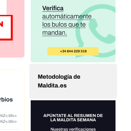
Metodología de
Maldita.es
rbios
842</div>
842</div>