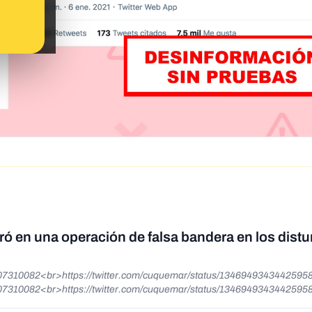
tró en una operación de falsa bandera en los distu
1307310082<br>https://twitter.com/cuquemar/status/1346949343442595
1307310082<br>https://twitter.com/cuquemar/status/1346949343442595