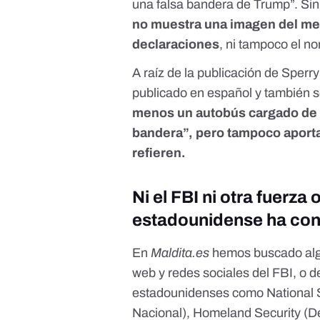
una falsa bandera de Trump”. S
no muestra una imagen del men
declaraciones
, ni tampoco el n
A raíz de la publicación de Sperry
publicado en español y también 
menos un autobús cargado de an
bandera”, pero tampoco aporta
refieren.
Ni el FBI ni otra fuerz
estadounidense ha con
En
Maldita.es
hemos buscado algu
web y redes sociales del
FBI
, o 
estadounidenses como
National
Nacional),
Homeland Security
(De