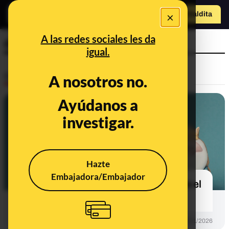
×
Hazte Maldit
o
Abrir menú
A las redes sociales les da
desinformaciones
igual.
Desinfo
A nosotros no.
Ayúdanos a
investigar.
Hazte
Embajadora/Embajador
Contexto y desinformaciones sobre el
día de Reyes de 2026
DESINFO
02/01/2026