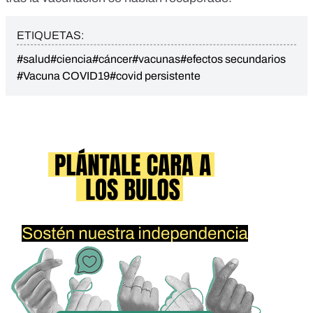
ETIQUETAS:
#salud
#ciencia
#cáncer
#vacunas
#efectos secundarios
#Vacuna COVID19
#covid persistente