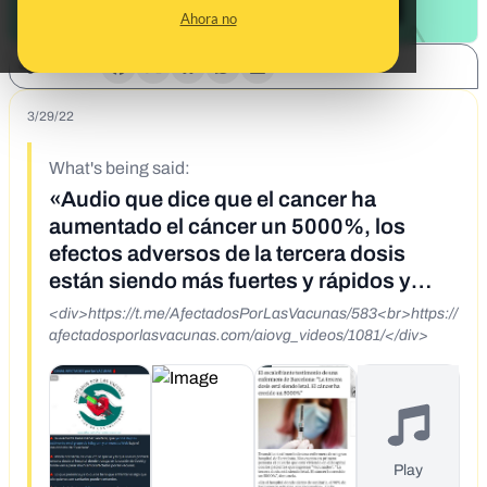
Ahora no
SHARE:
3/29/22
What's being said:
«Audio que dice que el cancer ha
aumentado el cáncer un 5000%, los
efectos adversos de la tercera dosis
están siendo más fuertes y rápidos y
covid persistente no existe, son las
<div>https://t.me/AfectadosPorLasVacunas/583<br>https://
vacunas»
afectadosporlasvacunas.com/aiovg_videos/1081/</div>
Play