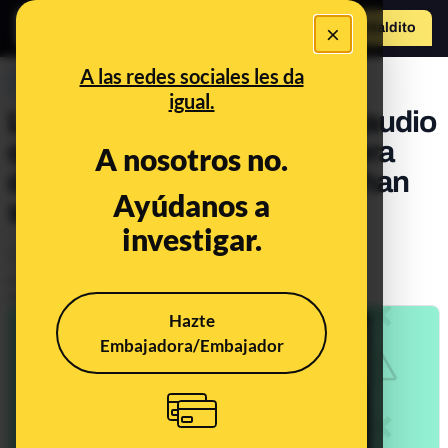
×
Hazte Maldit
o
Abrir menú
A las redes sociales les da
PREBUNKING
igual.
Las desinformaciones del audio
que afirma que con la tercera
A nosotros no.
dosis los casos de cáncer han
Ayúdanos a
subido un 5.000%
investigar.
Ciencia
Salud
Publicado el
Mar 29, 2022, 9:18:49 AM
Actualizado el
Jan 11, 2023, 8:59:00 AM
Hazte
Embajadora/Embajador