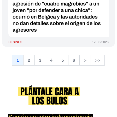
agresión de "cuatro magrebíes" a un
joven "por defender a una chica":
ocurrió en Bélgica y las autoridades
no dan detalles sobre el origen de los
agresores
DESINFO
12/03/2026
1
2
3
4
5
6
>
>>