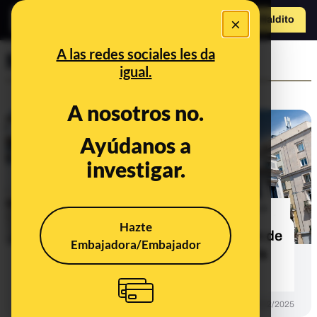
×
Hazte Maldit
o
Abrir menú
A las redes sociales les da
Maldita Migración
igual.
A nosotros no.
CONTEXTO
Ayúdanos a
investigar.
Hazte
Qué sabemos de la nacionalización de
Embajadora/Embajador
"más de 500.000 extranjeros" por la
"Ley de Nietos"
DESINFO
03/12/2025