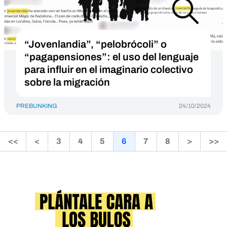
“Jovenlandia”, “pelobrócoli” o
“pagapensiones”: el uso del lenguaje
para influir en el imaginario colectivo
sobre la migración
PREBUNKING
24/10/2024
<<
<
3
4
5
6
7
8
>
>>