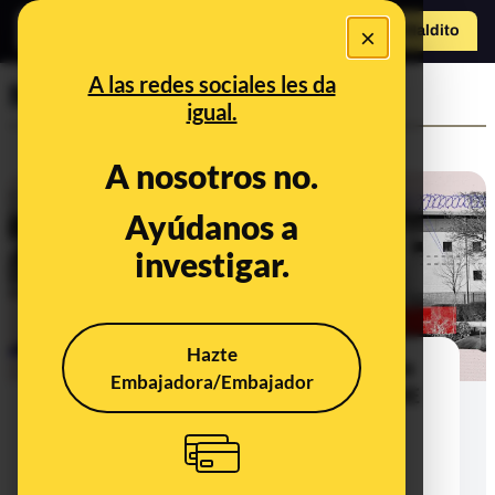
×
Hazte Maldit
o
Abrir menú
A las redes sociales les da
Maldita Migración
igual.
A nosotros no.
Ayúdanos a
investigar.
Hazte
2024 alcanzó el número más alto de
Embajadora/Embajador
detenciones de ciudadanos de la UE
en el Reino Unido desde el Brexit y
más de un 50% de todos los
rechazados en la frontera