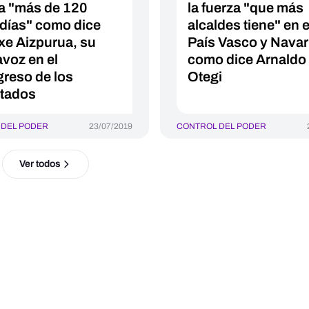
a "más de 120
la fuerza "que más
ldías" como dice
alcaldes tiene" en e
xe Aizpurua, su
País Vasco y Navar
avoz en el
como dice Arnaldo
reso de los
Otegi
tados
 DEL PODER
23/07/2019
CONTROL DEL PODER
Ver todos