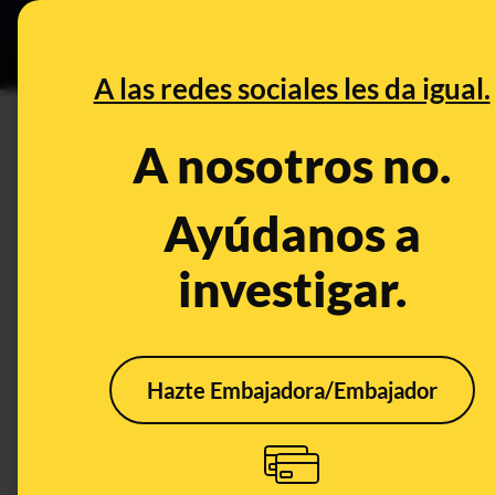
Grupos Ceuta
•
DESINFO
PREB
A las redes sociales les da igual.
Verificación EH Bildu
A nosotros no.
Desinfo
Ayúdanos a
investigar.
Hazte Embajadora/Embajador
No, Arnaldo Otegi no ha
tuiteado "jamás