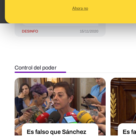
conseguimos tanto sin
Ahora no
desperdiciar ni una
bala"
DESINFO
15/11/2020
Control del poder
Es falso que Sánchez
Es f