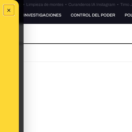
Bulos Ceuta
•
Limpieza de montes
•
Curanderos IA Instagram
•
Timo J
×
UNKING
INVESTIGACIONES
CONTROL DEL PODER
PO