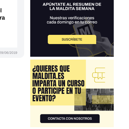
l
ra
29/06/2019