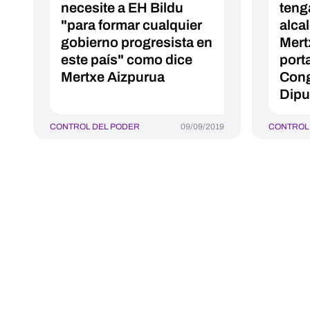
necesite a EH Bildu
teng
"para formar cualquier
alca
gobierno progresista en
Mert
este país" como dice
port
Mertxe Aizpurua
Cong
Dipu
CONTROL DEL PODER
09/09/2019
CONTROL