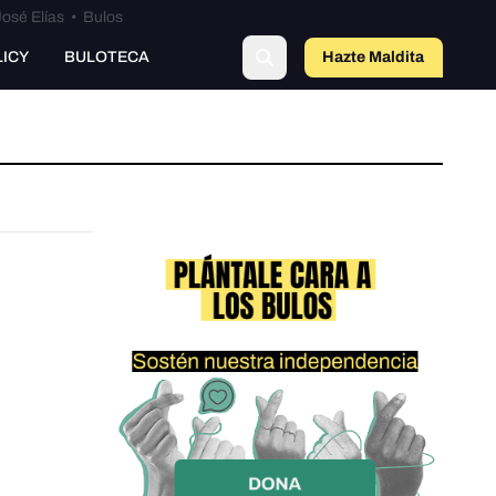
osé Elías
•
Bulos
LICY
BULOTECA
Hazte Maldit
a