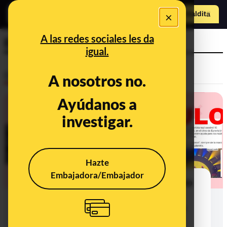
×
Hazte Maldit
o
Abrir menú
A las redes sociales les da
Eurovisión
igual.
Desinfo
A nosotros no.
Ayúdanos a
investigar.
Hazte
Embajadora/Embajador
Del ‘douze points’ a los bulos: cómo
se ha utilizado el Festival de
Eurovisión para desinformar sobre
Ucrania