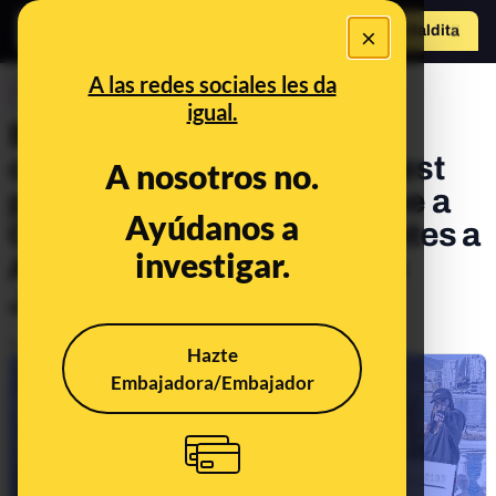
×
Hazte Maldit
o
Abrir menú
A las redes sociales les da
CONTROL DEL PODER
igual.
El jurado que escogió las
canciones del Benidorm Fest
A nosotros no.
puntuó más a Rigoberta que a
Ayúdanos a
Chanel y dejó como suplentes a
investigar.
Alizzz, Cariño, Brequette o
Javiera Mena
Publicado el
Feb 4, 2022, 5:35:33 PM
Hazte
Embajadora/Embajador