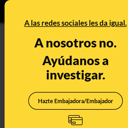
Especial Ceut
DESINFO
PREB
A las redes sociales les da igual.
Brasil
A nosotros no.
Desinfo
Ayúdanos a
investigar.
Hazte Embajadora/Embajador
Elecciones en Brasil
No, 
2022: la lucha de los
padr