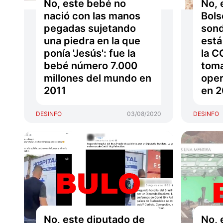
No, este bebé no
No, 
nació con las manos
Bols
pegadas sujetando
sond
una piedra en la que
está
ponía 'Jesús': fue la
la C
bebé número 7.000
toma
millones del mundo en
oper
2011
en 2
DESINFO
03/08/2020
DESINFO
No, este diputado de
No, 