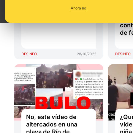
brasileños contra los
su h
Ahora no
bulos electorales
es a
rela
cont
de f
DESINFO
28/10/2022
DESINFO
No, este vídeo de
¿Qu
altercados en una
víde
playa de Río de
niña