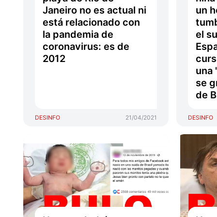
Janeiro no es actual ni
un h
está relacionado con
tum
la pandemia de
el s
coronavirus: es de
Espa
2012
curs
una 
se g
de B
DESINFO
21/04/2021
DESINFO