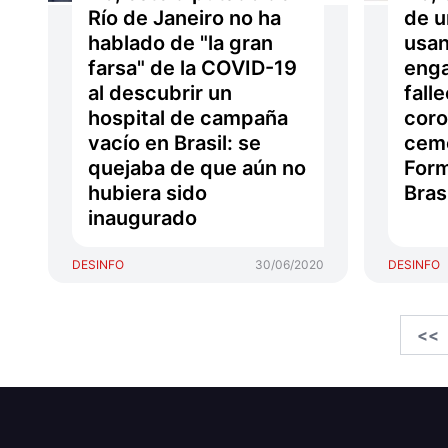
Río de Janeiro no ha
de u
hablado de "la gran
usan
farsa" de la COVID-19
enga
al descubrir un
fall
hospital de campaña
coro
vacío en Brasil: se
ceme
quejaba de que aún no
Form
hubiera sido
Bras
inaugurado
DESINFO
30/06/2020
DESINFO
<<