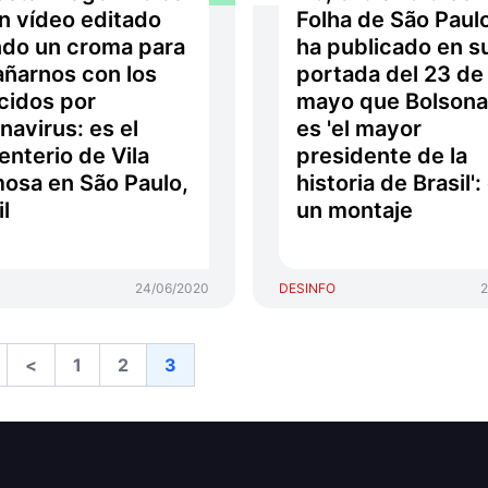
n vídeo editado
Folha de São Paul
do un croma para
ha publicado en s
ñarnos con los
portada del 23 de
ecidos por
mayo que Bolsona
navirus: es el
es 'el mayor
nterio de Vila
presidente de la
osa en São Paulo,
historia de Brasil':
il
un montaje
24/06/2020
DESINFO
2
<
1
2
3