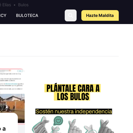
 Elías
•
Bulos
ICY
BULOTECA
Hazte Maldit
a
 a