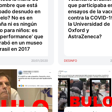
ombre que está
que participaba en
bado desnudo en
ensayos de la vac
uelo? No es en
contra la COVID-1
ña ni es ningún
la Universidad de
o para niños: es
Oxford y
'performance' que
AstraZeneca?
rabó en un museo
rasil en 2017
20/01/2020
DESINFO
2