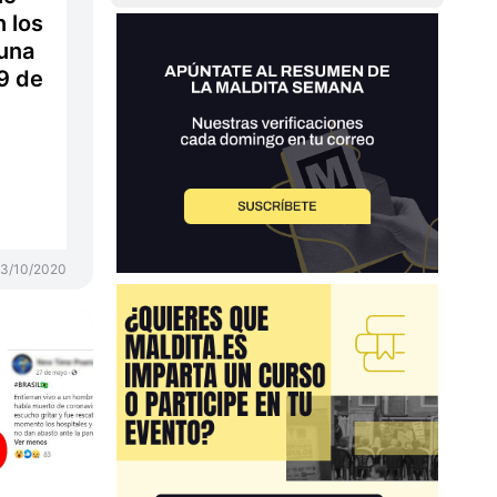
 los
una
9 de
3/10/2020