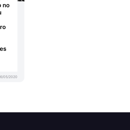
o no
u
ro
 es
6/05/2020