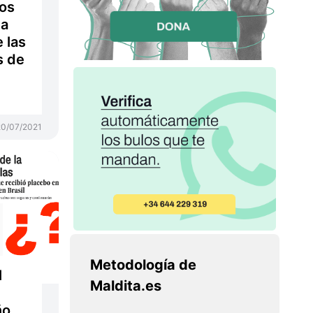
os
ha
 las
s de
20/07/2021
Metodología de
l
Maldita.es
ño