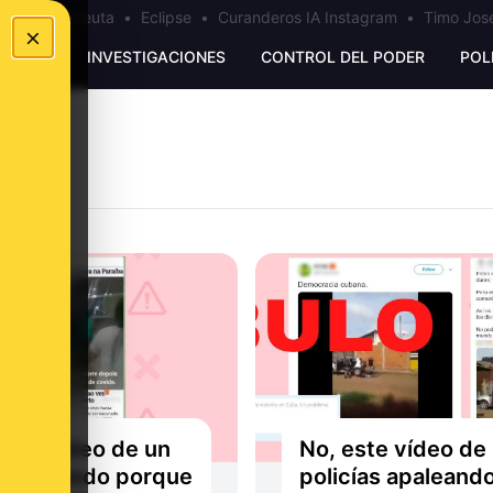
a
•
Bulos Ceuta
•
Eclipse
•
Curanderos IA Instagram
•
Timo José
×
UNKING
INVESTIGACIONES
CONTROL DEL PODER
POL
este vídeo de un
No, este vídeo de
e gritando porque
policías apaleando