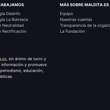
RABAJAMOS
MÁS SOBRE MALDITA.ES
ía Desinfo
Equipo
ía La Buloteca
Nuestras cuentas
e Neutralidad
Transparencia de la organi
e Rectificación
La Fundación
a.es
, sin ánimo de lucro y
a información y promueve
 periodismo, educación,
úblicas.