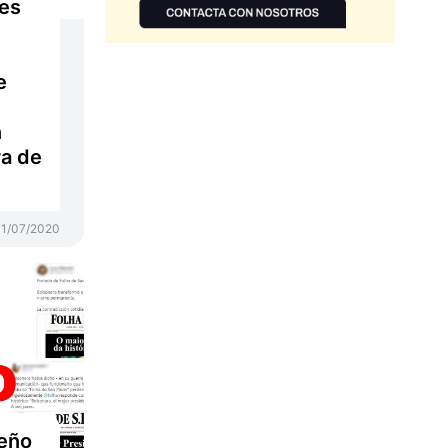
 es
e
n
ra de
1/07/2020
leño