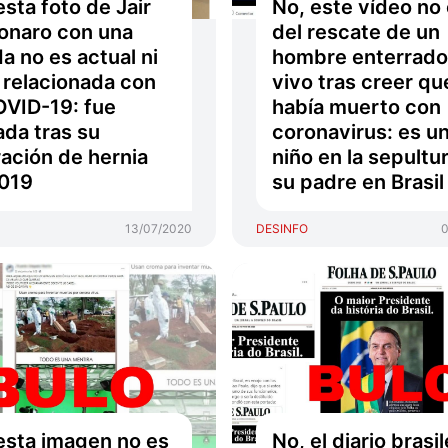
esta foto de Jair
No, este vídeo no
onaro con una
del rescate de un
a no es actual ni
hombre enterrado
 relacionada con
vivo tras creer qu
OVID-19: fue
había muerto con
da tras su
coronavirus: es u
ación de hernia
niño en la sepultu
019
su padre en Brasil
13/07/2020
DESINFO
0
esta imagen no es
No, el diario brasi