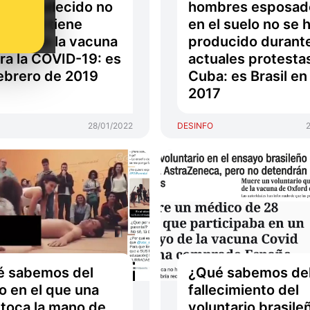
ijo ha fallecido no
hombres esposad
ctual ni tiene
en el suelo no se 
ción con la vacuna
producido durante
ra la COVID-19: es
actuales protesta
ebrero de 2019
Cuba: es Brasil en
2017
28/01/2022
DESINFO
é sabemos del
¿Qué sabemos de
o en el que una
fallecimiento del
 toca la mano de
voluntario brasile