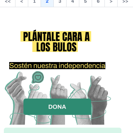
<<
<
1
2
3
4
5
6
>
>>