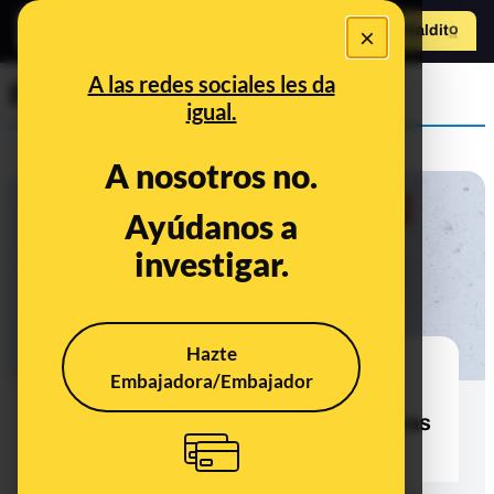
×
Hazte Maldit
o
Abrir menú
A las redes sociales les da
Prebunking
igual.
A nosotros no.
Ayúdanos a
investigar.
Hazte
"He recuperado tu dinero": así
Embajadora/Embajador
funcionan las ‘recovery scams’, el
engaño que busca estafar a personas
que ya han sido timadas