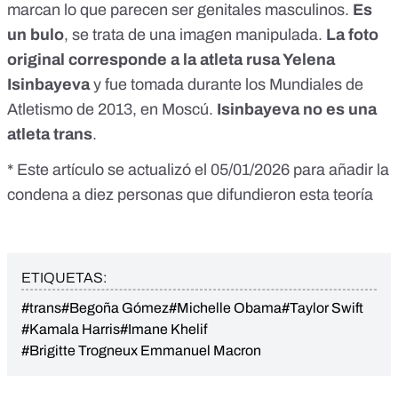
marcan lo que parecen ser genitales masculinos.
Es
un bulo
,
se trata de una imagen manipulada.
La foto
original corresponde a la atleta rusa Yelena
Isinbayeva
y fue tomada durante los Mundiales de
Atletismo de 2013, en Moscú.
Isinbayeva no es una
atleta trans
.
* Este artículo se actualizó el 05/01/2026 para añadir la
condena a diez personas que difundieron esta teoría
ETIQUETAS:
#trans
#Begoña Gómez
#Michelle Obama
#Taylor Swift
#Kamala Harris
#Imane Khelif
#Brigitte Trogneux Emmanuel Macron