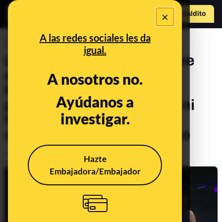
×
Hazte Maldit
o
Abrir menú
A las redes sociales les da
DESINFO
igual.
Las desinformaciones sobre
que la boxeadora argelina
A nosotros no.
Imane Khelif es trans: no
Ayúdanos a
presentan ninguna prueba ni
investigar.
hay ningún registro de un
supuesto cambio de género
Publicado el
Aug 2, 2024, 11:35:43 AM
Hazte
Actualizado el
Aug 2, 2024, 3:51:00 PM
Embajadora/Embajador