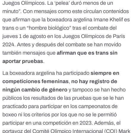
Juegos Olímpicos. La ‘pelea’ duró menos de un
estaba boxeando con Imane Khelif, quien nació como
hombre, abandonó su pelea de boxeo con Imane después
minuto”. Con
mensajes como este
circulan contenidos
de 45 segundos después de recibir un tremendo golpe y
que afirman que la boxeadora argelina
Imane Khelif es
como resultado se rompió la nariz.
https://x.com/AlertaNews24/status/1818981988256108555
trans
o un “hombre biológico” tras el combate del
jueves 1 de agosto en los Juegos Olímpicos de París
2024.
Antes
y después del combate se han movido
también mensajes que
afirman que es trans sin
aportar pruebas
.
La boxeadora argelina ha participado
siempre en
competiciones femeninas
,
no hay registro de
ningún cambio de género
y tampoco se han hecho
públicos los resultados de las pruebas que se le han
practicado para participar en los campeonatos de
boxeo ni los criterios por los que no se le permitió
participar en una competición en 2023. Además, el
portavoz del Comité Olímpico Internacional (COI) Mark