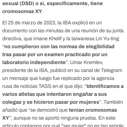
sexual (DSD)
o si, específicamente, tiene
cromosomas XY
.
El 25 de marzo de 2023, la IBA
explicó en un
documento
con las minutas de una reunión de su junta
directiva, que Imane Khelif y la taiwanesa Lin Yu-ting
“
no cumplieron con las normas de elegibilidad
tras pasar por un examen practicado por un
laboratorio independiente
”. Umar Kremlev,
presidente de la IBA, publicó en su canal de Telegram
un mensaje que luego fue replicado por la
agencia
rusa de noticias TASS
en el que dijo: “
Identificamos a
varios atletas que intentaron engañar a sus
colegas y se hicieron pasar por mujeres
”. También
añadió que “se demostró que
tenían cromosomas
XY
”, aunque no se aportó ninguna prueba. En este
artículo contamos
por qué "ser mujer"
no es tan simple