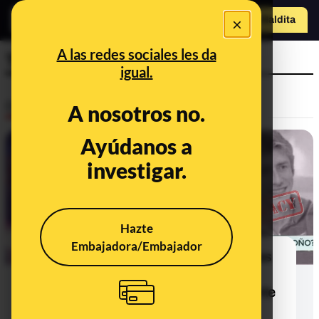
×
Hazte Maldit
o
Abrir menú
A las redes sociales les da
Taylor Swift
igual.
Desinfo
A nosotros no.
Ayúdanos a
investigar.
Hazte
Embajadora/Embajador
De Taylor Swift a Begoña Gómez: las
desinformaciones que señalan a
mujeres famosas por supuestamente
ser trans