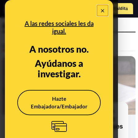
×
Hazte Maldit
o
Abrir menú
A las redes sociales les da
Begoña Gómez
igual.
Desinfo
A nosotros no.
Ayúdanos a
ALERTA
investigar.
Hazte
Embajadora/Embajador
Las supuestas cuentas en paraísos
fiscales del magistrado Juan Carlos
Peinado: forman parte de los montajes
del ‘Expediente Royuela’