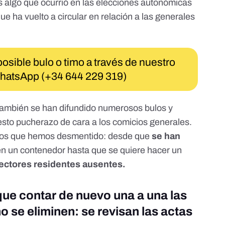
 algo que ocurrió en las
elecciones autonómicas
que ha vuelto a circular en relación a las
generales
sible bulo o timo a través de nuestro
WhatsApp
(+34 644 229 319)
también se han difundido numerosos bulos y
sto pucherazo de cara a los comicios generales.
los que hemos desmentido: desde que
se han
n un contenedor hasta que se quiere hacer un
lectores residentes ausentes.
que contar de nuevo una a una las
o se eliminen: se revisan las actas