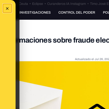
euta
•
Bulos Ceuta
•
Eclipse
•
Curanderos IA Instagram
•
Timo José E
×
UNKING
INVESTIGACIONES
CONTROL DEL PODER
PO
esinformaciones sobre fraude elec
Actualizado el
Jul 26, 20