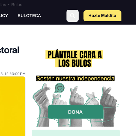
lías
•
Bulos
LICY
BULOTECA
Hazte Maldit
o
toral
23, 12:43:00 PM