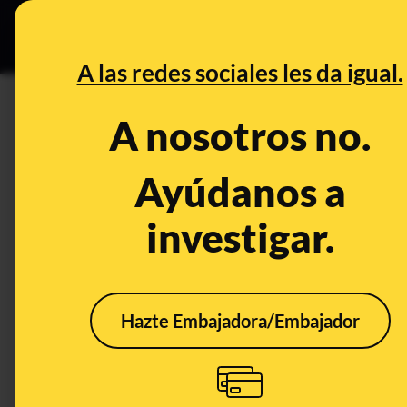
Especial C
DESINFO
PREB
A las redes sociales les da igual.
DESINFO
A nosotros no.
"Es un pucherazo": bulos y d
en las elecciones del 23-J
Ayúdanos a
investigar.
Publicado el
Jul 17, 2023, 2:36:09 PM
Hazte Embajadora/Embajador