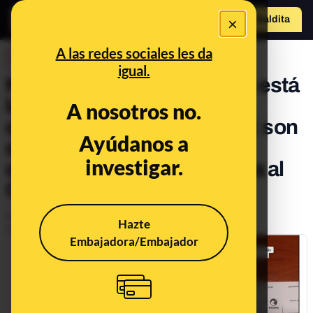
×
Hazte Maldit
o
Abrir menú
A las redes sociales les da
DESINFO
igual.
No, estos vídeos donde no está
la papeleta de Vox no
A nosotros no.
demuestran un pucherazo: son
Ayúdanos a
de Santa Cruz de Tenerife,
investigar.
donde Vox no presenta lista al
Congreso
Publicado el
Jul 14, 2023, 9:38:48 AM
Hazte
Actualizado el
Jul 23, 2023, 4:50:00 PM
Embajadora/Embajador