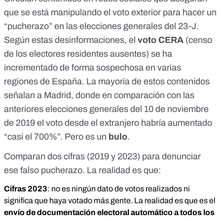
nacionalización de nietos y descendientes de exiliados
españoles. ¿Fue esa Ley aprobada para preparar un
que se está manipulando el voto exterior para hacer un
posible pucherazo? Aquí los datos. Vuestras las
“pucherazo” en las elecciones generales del 23-J.
conclusiones.
Según estas desinformaciones, el
voto CERA
(censo
de los electores residentes ausentes) se ha
incrementado de forma sospechosa en varias
regiones de España. La mayoría de estos contenidos
señalan a Madrid, donde en comparación con las
anteriores elecciones generales del 10 de noviembre
de 2019 el voto desde el extranjero
habría aumentado
“casi el 700%
”. Pero es un
bulo
.
Comparan dos cifras (2019 y 2023) para denunciar
ese falso pucherazo. La realidad es que:
Cifras 2023
: no es ningún dato de votos realizados ni
significa que haya votado más gente. La realidad es que es el
envío de documentación electoral automático a todos los