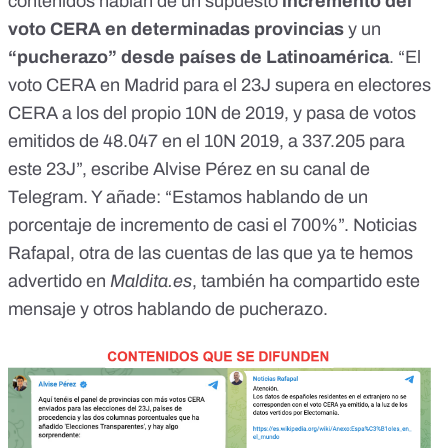
contenidos
hablan de un supuesto
incremento del
voto CERA en determinadas provincias
y un
“pucherazo” desde países de Latinoamérica
. “El
voto CERA en Madrid para el 23J supera en electores
CERA a los del propio 10N de 2019, y pasa de votos
emitidos de 48.047 en el 10N 2019, a 337.205 para
este 23J”, escribe Alvise Pérez en su
canal de
Telegram
. Y añade: “Estamos hablando de un
porcentaje de incremento de casi el 700%”. Noticias
Rafapal, otra de las cuentas de las que ya
te hemos
advertido en
Maldita.es
, también ha compartido
este
mensaje
y
otros hablando de pucherazo
.