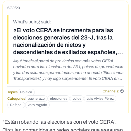
6/30/23
What's being said:
«El voto CERA se incrementa para las
elecciones generales del 23-J, tras la
nacionalización de nietos y
descendientes de exiliados españoles,
permitiendo pucherazo»
Aquí tenéis el panel de provincias con más votos CERA
enviados para las elecciones del 23J, países de procedencia
y las dos columnas porcentuales que ha añadido 'Elecciones
Transparentes', y hay algo sorprendente: El voto CERA en
Madrid para el 23J supera en electores CERA a los del
propio 10N de 2019, y pasa de votos emitidos de 48.047 en
Channels:
Topics
Política
el 10N 2019, a 337.205 para este 23J. Estamos hablando de
Categories
pucherazo
elecciones
votos
Luis Alvise Pérez
un porcentaje de incremento de casi el 700%. Madrid no es
Rafapal
voto rogado
el único caso; vemos ratios similares en Barcelona y
Valencia. Y si nos fijamos en los países de procedencia de
ese voto CERA, arrasan Argentina, Cuba y Venezuela.
“Están robando las elecciones con el voto CERA”
.
Recordemos que la Ley de Memoria Histórica aprobó la
Circulan
contenidos
en redes sociales que aseguran