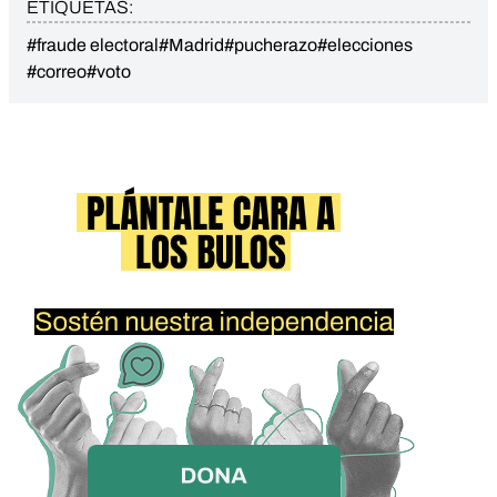
ETIQUETAS:
#fraude electoral
#Madrid
#pucherazo
#elecciones
#correo
#voto