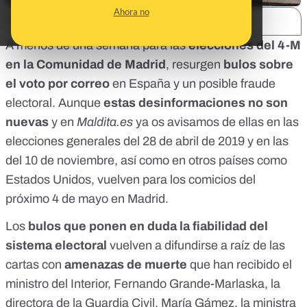
Ahora no
SHARE:
A menos de una semana para las
elecciones del 4-M
en la Comunidad de Madrid
, resurgen
bulos sobre
el voto por correo
en España y un posible fraude
electoral. Aunque
estas desinformaciones no son
nuevas
y en
Maldita.es
ya os avisamos de ellas en las
elecciones generales del
28 de abril de 2019
y en las
del
10 de noviembre
, así como en otros países como
Estados Unidos
, vuelven para los comicios del
próximo 4 de mayo en Madrid.
Los
bulos que ponen en duda la fiabilidad del
sistema electoral
vuelven a difundirse a raíz de las
cartas con
amenazas de muerte
que han recibido el
ministro del Interior, Fernando Grande-Marlaska, la
directora de la Guardia Civil, María Gámez
, la ministra