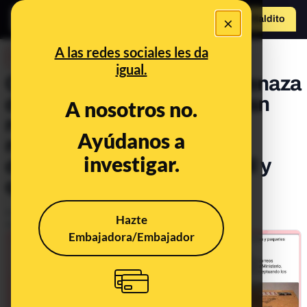
×
Hazte Maldit
o
Abrir menú
A las redes sociales les da
DESINFO
igual.
Qué sabemos sobre la amenaza
de muerte con balas que han
A nosotros no.
recibido Pablo Iglesias, el
Ayúdanos a
ministro del Interior y la
investigar.
directora de la Guardia Civil y
qué dice Correos
Publicado el
Apr 25, 2021, 11:05:49 AM
Hazte
Actualizado el
Apr 26, 2021, 3:02:00 PM
Embajadora/Embajador