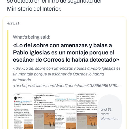
se detectó en el filtro de seguridad del
Ministerio del Interior.
4/23/21
What's being said:
«Lo del sobre con amenazas y balas a
Pablo Iglesias es un montaje porque el
escáner de Correos lo habría detectado»
<div>Lo del sobre con amenazas y balas a Pablo Iglesias es
un montaje porque el escáner de Correos lo habría
detectado.
<br>https://twitter.com/WorldTono/status/138556986159051
9815<br>https://twitter.com/Hierrodesargen1/status/138557
0568578154502<br><br></div>
and 81
more
elements…