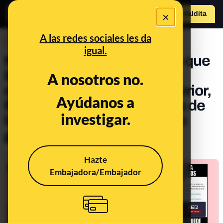
×
Hazte Maldit
o
Abrir menú
A las redes sociales les da
DESINFO
igual.
No, Correos no ha tuiteado que
las cartas con amenazas
A nosotros no.
dirigidas al ministro del Interior,
Ayúdanos a
Pablo Iglesias y la directora de
investigar.
la Guardia Civil ‘no han sido
gestionadas por ellos’
Publicado el
Apr 24, 2021, 7:28:49 PM
Hazte
Embajadora/Embajador