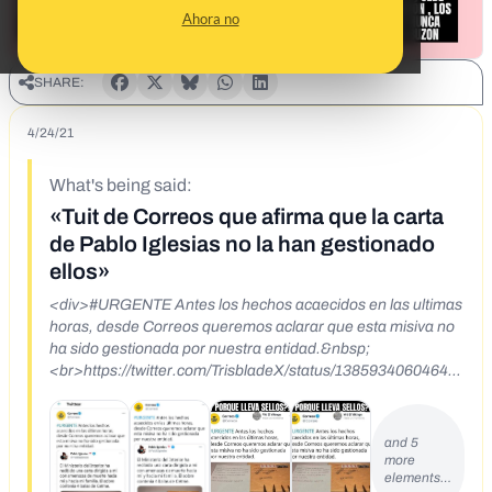
Ahora no
SHARE:
4/24/21
What's being said:
«Tuit de Correos que afirma que la carta
de Pablo Iglesias no la han gestionado
ellos»
<div>#URGENTE Antes los hechos acaecidos en las ultimas
horas, desde Correos queremos aclarar que esta misiva no
ha sido gestionada por nuestra entidad.&nbsp;
<br>https://twitter.com/TrisbladeX/status/13859340604642
46793<br>https://twitter.com/Giiness/status/138594246139
9420928</div>
and 5
more
elements…