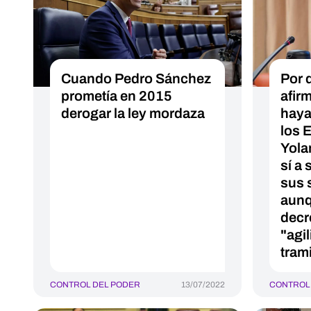
Cuando Pedro Sánchez
Por 
prometía en 2015
afir
derogar la ley mordaza
haya
los 
Yola
sí a 
sus 
aunq
decr
"agi
tram
CONTROL DEL PODER
13/07/2022
CONTROL