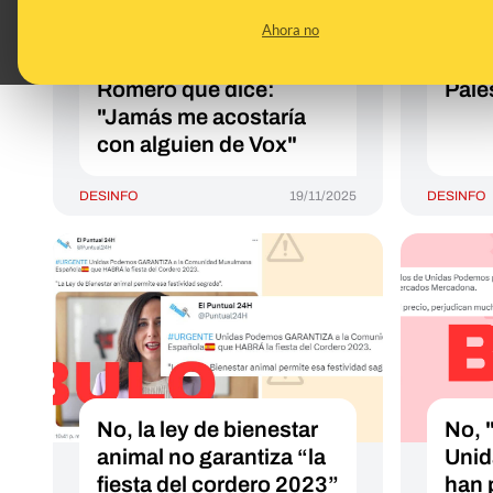
presidencia de
cont
Ahora no
Extremadura llamada
afir
María del Sol Cabanillas
que 
Romero que dice:
Pale
"Jamás me acostaría
con alguien de Vox"
DESINFO
19/11/2025
DESINFO
No, la ley de bienestar
No, 
animal no garantiza “la
Unid
fiesta del cordero 2023”
han 