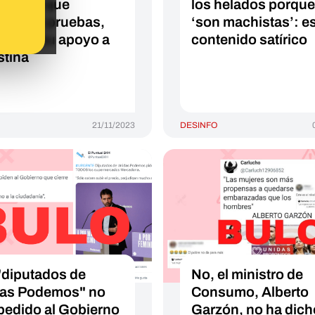
enidos que
los helados porque
man, sin pruebas,
‘son machistas’: e
es por su apoyo a
contenido satírico
stina
21/11/2023
DESINFO
"diputados de
No, el ministro de
as Podemos" no
Consumo, Alberto
pedido al Gobierno
Garzón, no ha dich