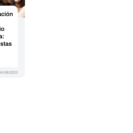
ación
io
a:
estas
04/08/2023