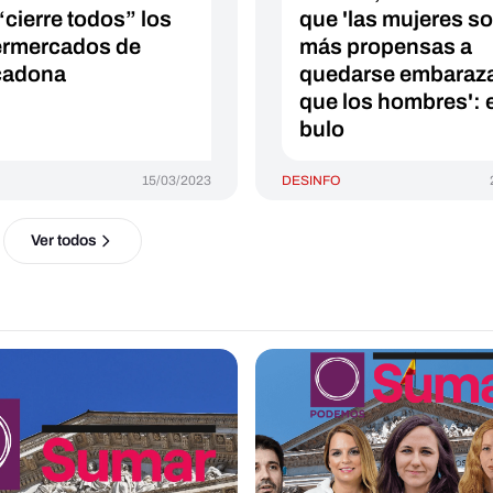
“cierre todos” los
que 'las mujeres s
rmercados de
más propensas a
cadona
quedarse embaraz
que los hombres': 
bulo
15/03/2023
DESINFO
Ver todos