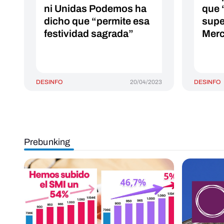
ni Unidas Podemos ha
que 
dicho que “permite esa
supe
festividad sagrada”
Mer
DESINFO
20/04/2023
DESINFO
Prebunking