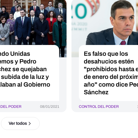
do Unidas
Es falso que los
mos y Pedro
desahucios estén
hez se quejaban
"prohibidos hasta e
 subida de la luz y
de enero del próxi
laban al Gobierno
año" como dice Pe
Sánchez
 DEL PODER
08/01/2021
CONTROL DEL PODER
Ver todos