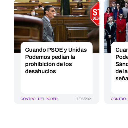
Cuando PSOE y Unidas
Cuan
Podemos pedían la
Pode
prohibición de los
Sánc
desahucios
de la
seña
CONTROL DEL PODER
17/06/2021
CONTROL