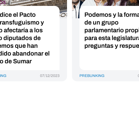
dice el Pacto
Podemos y la form
transfuguismo y
de un grupo
 afectaría a los
parlamentario prop
o diputados de
para esta legislatur
emos que han
preguntas y respu
dido abandonar el
o de Sumar
ING
07/12/2023
PREBUNKING