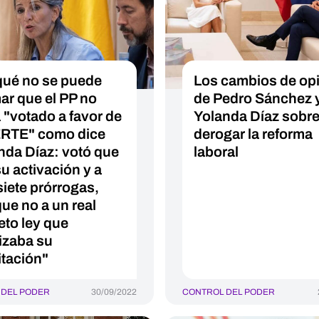
qué no se puede
Los cambios de op
mar que el PP no
de Pedro Sánchez 
 "votado a favor de
Yolanda Díaz sobr
ERTE" como dice
derogar la reforma
nda Díaz: votó que
laboral
su activación y a
siete prórrogas,
ue no a un real
eto ley que
lizaba su
itación"
 DEL PODER
30/09/2022
CONTROL DEL PODER