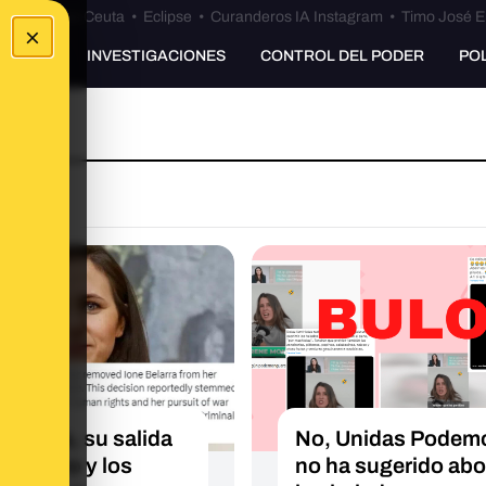
euta
•
Bulos Ceuta
•
Eclipse
•
Curanderos IA Instagram
•
Timo José E
×
UNKING
INVESTIGACIONES
CONTROL DEL PODER
PO
 Belarra, su salida
No, Unidas Podem
Gobierno y los
no ha sugerido abol