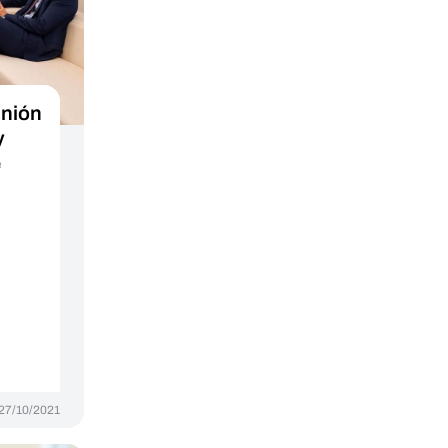
inión
y
e
27/10/2021