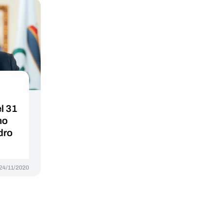
l 31
mo
dro
24/11/2020