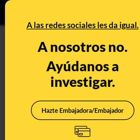
Especial C
DESINFO
PREB
A las redes sociales les da igual.
Unidas Podemos
A nosotros no.
Desinfo
Ayúdanos a
investigar.
FALSO
Hazte Embajadora/Embajador
No hay una candidata
Ione
de Unidas Podemos a la
del 