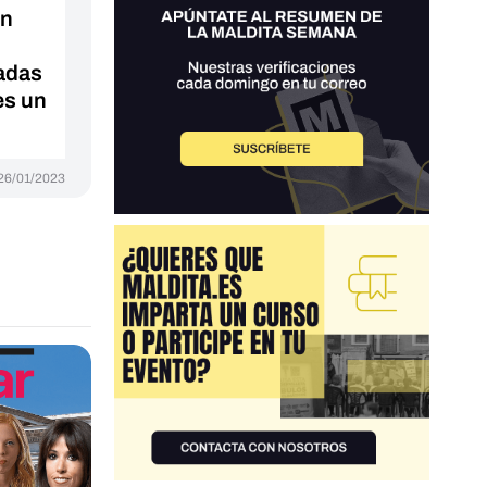
on
adas
es un
26/01/2023