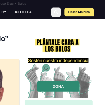
osé Elías
•
Bulos
o
LICY
BULOTECA
Hazte Maldit
a
lo”