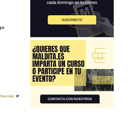
o»
Channels: