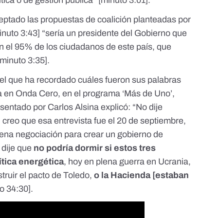
tica o de gestión pública” [
minuto 3:01
].
ceptado las propuestas de coalición planteadas por
inuto 3:43
] “sería un presidente del Gobierno que
on el 95% de los ciudadanos de este país, que
[minuto 3:35]
.
el que ha recordado cuáles fueron sus palabras
a en Onda Cero, en el programa ‘
Más de Uno’,
sentado por Carlos Alsina explicó: “No dije
creo que esa entrevista fue el 20 de septiembre,
plena negociación para crear un gobierno de
 dije que
no podría dormir si estos tres
ítica energética
, hoy en plena guerra en Ucrania,
struir el pacto de Toledo,
o la Hacienda [estaban
o 34:30
].