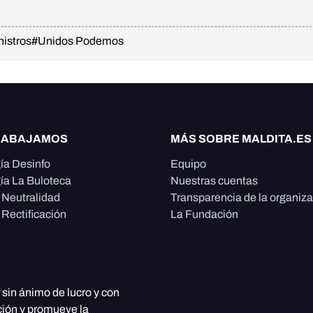
istros
#Unidos Podemos
RABAJAMOS
MÁS SOBRE MALDITA.ES
ía Desinfo
Equipo
ía La Buloteca
Nuestras cuentas
e Neutralidad
Transparencia de la organiz
 Rectificación
La Fundación
, sin ánimo de lucro y con
ción y promueve la