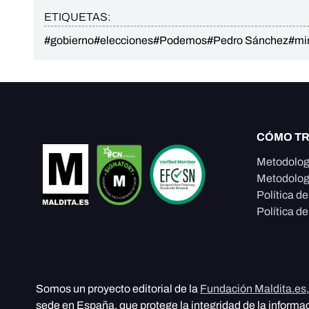
ETIQUETAS:
#gobierno
#elecciones
#Podemos
#Pedro Sánchez
#min
CÓMO T
Metodolog
Metodolog
Política d
Política de
Somos un proyecto editorial de la
Fundación Maldita.es
sede en España, que protege la integridad de la informa