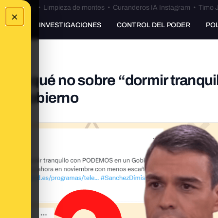
Bulos Ceuta
•
Limpieza de montes
•
Curanderos IA Instagram
•
Timo J
×
UNKING
INVESTIGACIONES
CONTROL DEL PODER
PO
19 y qué no sobre “dormir tranqui
 el Gobierno