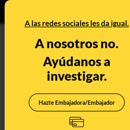
Grupos Ceuta
•
DESINFO
PREB
A las redes sociales les da igual.
DESINFO
A nosotros no.
Qué dijo Pedro Sánchez en 20
con ministros de Podemos en
Ayúdanos a
investigar.
Publicado el
Jun 20, 2023, 4:39:32 PM
Hazte Embajadora/Embajador