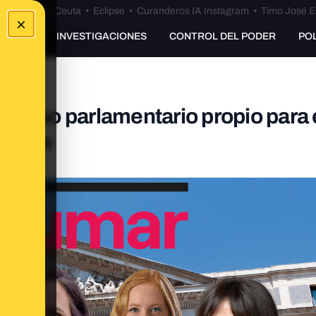
euta
•
Bulos Ceuta
•
Eclipse
•
Curanderos IA Instagram
•
Timo José E
×
UNKING
INVESTIGACIONES
CONTROL DEL PODER
PO
 grupo parlamentario propio para 
uestas