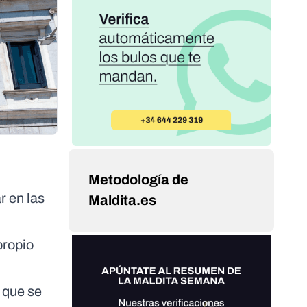
Metodología de
r en las
Maldita.es
propio
 que se