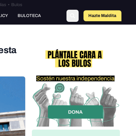
lías
•
Bulos
LICY
BULOTECA
Hazte Maldit
o
esta