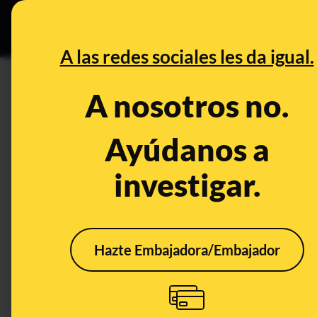
Especial C
DESINFO
PREB
A las redes sociales les da igual.
PREBUNKING
A nosotros no.
Podemos y la formación de un
legislatura: preguntas y resp
Ayúdanos a
investigar.
Publicado el
Aug 4, 2023, 2:03:09 PM
Hazte Embajadora/Embajador