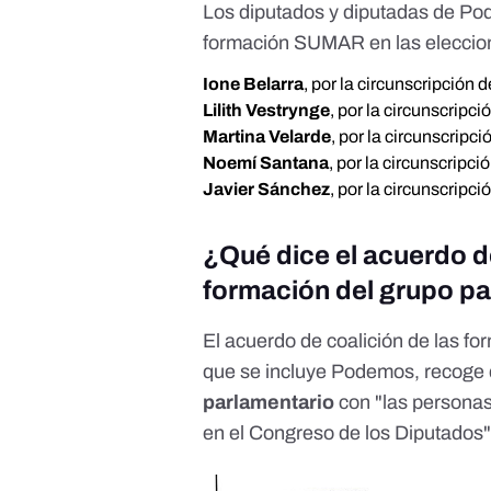
Los
diputados y diputadas
de Pod
formación SUMAR
en las
eleccio
Ione Belarra
, por la circunscripción 
Lilith Vestrynge
, por la circunscripc
Martina Velarde
, por la circunscripc
Noemí Santana
, por la circunscripc
Javier Sánchez
, por la circunscripci
¿Qué dice el acuerdo d
formación del grupo p
El
acuerdo de coalición de las fo
que se
incluye Podemos
, recoge
parlamentario
con "las personas
en el Congreso de los Diputados"