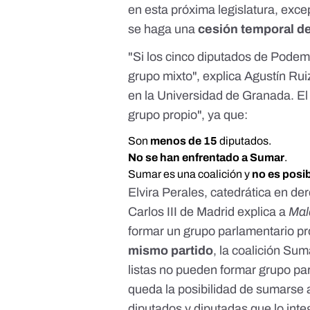
en esta próxima legislatura, exc
se haga una
cesión temporal d
"Si los cinco diputados de Podem
grupo mixto", explica Agustín Rui
en la Universidad de Granada. El 
grupo propio", ya que:
Son
menos de 15
diputados.
No se han enfrentado a Sumar
.
Sumar
es una coalición
y
no es posib
Elvira Perales, catedrática en de
Carlos III de Madrid explica a
Mal
formar un grupo parlamentario pr
mismo partido
, la
coalición Sum
listas no pueden formar grupo par
queda la posibilidad de sumarse a
diputados y diputadas que lo inte