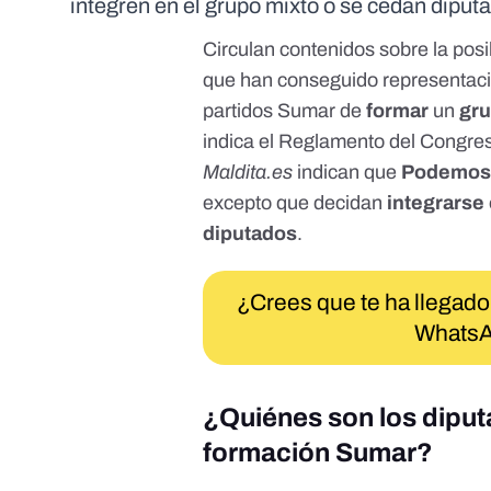
integren en el grupo mixto o se cedan diput
Circulan
contenidos
sobre la posi
que han conseguido representaci
partidos Sumar
de
formar
un
gru
indica el
Reglamento del Congres
Maldita.es
indican que
Podemos 
excepto que decidan
integrarse
diputados
.
¿Crees que te ha llegado
WhatsA
¿Quiénes son los dipu
formación Sumar?