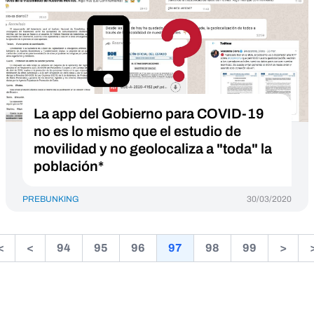
La app del Gobierno para COVID-19
no es lo mismo que el estudio de
movilidad y no geolocaliza a "toda" la
población*
PREBUNKING
30/03/2020
<
<
94
95
96
97
98
99
>