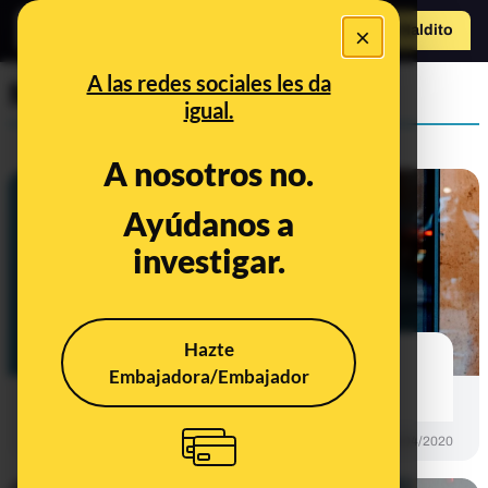
×
Hazte Maldit
o
Abrir menú
A las redes sociales les da
Maldita Tecnología
igual.
A nosotros no.
Ayúdanos a
investigar.
Hazte
¿Son seguras las aplicaciones de
Embajadora/Embajador
videollamadas?
PREBUNKING
29/04/2020