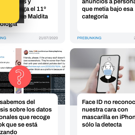
as virales y
anuncios a person
raft: llega el 11º
que metía bajo esa
ultorio de Maldita
categoría
ología
ING
21/07/2020
PREBUNKING
sabemos del
Face ID no recono
isis sobre los datos
nuestra cara con
onales que recoge
mascarilla en iPho
ok que se está
sólo la detecta
lizando