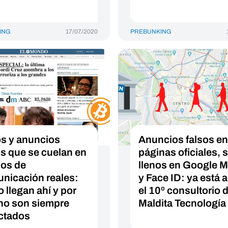
ING
17/07/2020
PREBUNKING
s y anuncios
Anuncios falsos en
os que se cuelan en
páginas oficiales, s
os de
llenos en Google 
nicación reales:
y Face ID: ya está 
 llegan ahí y por
el 10º consultorio 
no son siempre
Maldita Tecnología
ctados