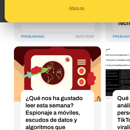
Internet en India y
íntim
asistentes de voz
Minec
Ahora no
cons
Tecn
PREBUNKING
25/07/2020
PREBUNK
¿Qué nos ha gustado
Qué 
leer esta semana?
anál
Espionaje a móviles,
pers
escudos de datos y
TikT
algoritmos que
vira