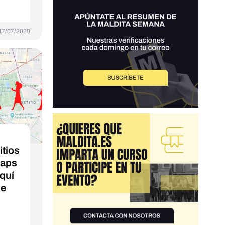
17/07/2020
itios
Maps
aquí
de