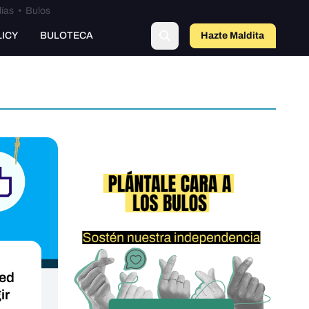
lías
•
Bulos
o
LICY
BULOTECA
Hazte Maldit
a
red
ir