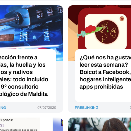
ección frente a
¿Qué nos ha gust
as, la huella y los
leer esta semana?
os y nativos
Boicot a Facebook,
ales: todo incluido
hogares inteligente
 9º consultorio
apps prohibidas
ológico de Maldita
ING
07/07/2020
PREBUNKING