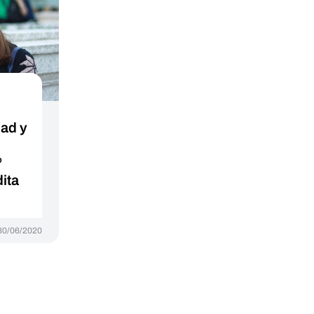
dad y
º
ita
30/06/2020