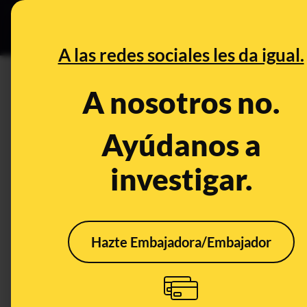
Especial C
DESINFO
PREB
A las redes sociales les da igual.
Maldita Tecnología
A nosotros no.
Ayúdanos a
investigar.
Hazte Embajadora/Embajador
¿Qué nos ha gustado
Polí
leer esta semana?
difíc
Reconocimiento facial,
denu