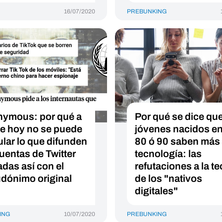
16/07/2020
PREBUNKING
ymous: por qué a
Por qué se dice que
de hoy no se puede
jóvenes nacidos en
ular lo que difunden
80 ó 90 saben más
cuentas de Twitter
tecnología: las
adas así con el
refutaciones a la te
dónimo original
de los "nativos
digitales"
ING
10/07/2020
PREBUNKING