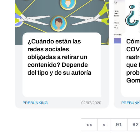
¿Cuándo están las
Cómo
redes sociales
COVI
obligadas a retirar un
rast
contenido? Depende
que 
del tipo y de su autoría
prob
Gom
PREBUNKING
02/07/2020
PREBUNK
<<
<
91
92