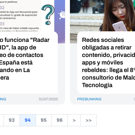
 funciona "Radar
Redes sociales
D", la app de
obligadas a retirar
reo de contactos
contenido, privaci
España está
apps y móviles
ando en La
rebeldes: llega el 8
era
consultorio de Mald
Tecnología
ING
01/07/2020
PREBUNKING
93
94
95
96
>
>>