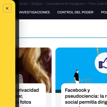
euta
•
Bulos Ceuta
•
Eclipse
•
Curanderos IA Instagram
•
Timo José E
×
UNKING
INVESTIGACIONES
CONTROL DEL PODER
PO
ticas de privacidad
Facebook y
iles de leer,
pseudociencia: la 
ncias de fotos
social permitía dirig