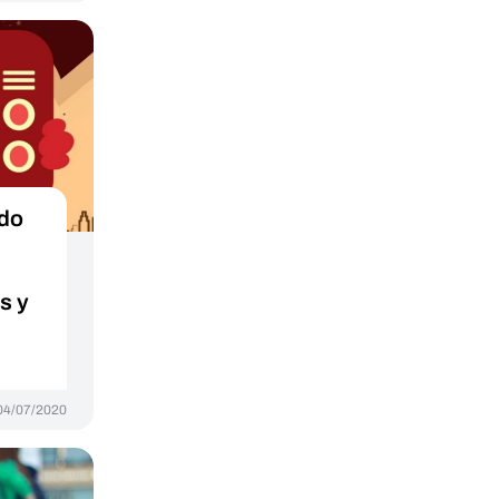
ado
s y
04/07/2020