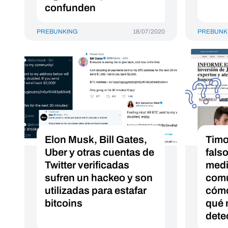
confunden
PREBUNKING
18/07/2020
PREBUNK
Elon Musk, Bill Gates,
Timo
Uber y otras cuentas de
fals
Twitter verificadas
medi
sufren un hackeo y son
comu
utilizadas para estafar
cómo
bitcoins
qué 
dete