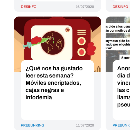
DESINFO
16/07/2020
DESINFO
¿Qué nos ha gustado
Anon
leer esta semana?
día 
Móviles encriptados,
vinc
cajas negras e
las 
infodemia
llam
pseu
PREBUNKING
11/07/2020
PREBUNK