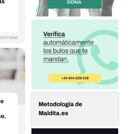
as
20/07/2020
ce
Metodología de
Maldita.es
ne,