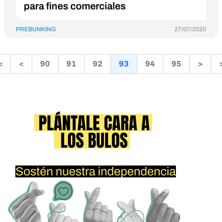
para fines comerciales
PREBUNKING
27/07/2020
<
<
90
91
92
93
94
95
>