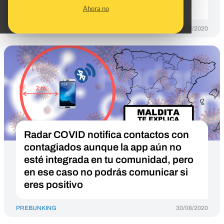
de rastreo con su sistema
Ahora no
PREBUNKING
01/09/2020
Radar COVID notifica contactos con
contagiados aunque la app aún no
esté integrada en tu comunidad, pero
en ese caso no podrás comunicar si
eres positivo
PREBUNKING
30/08/2020