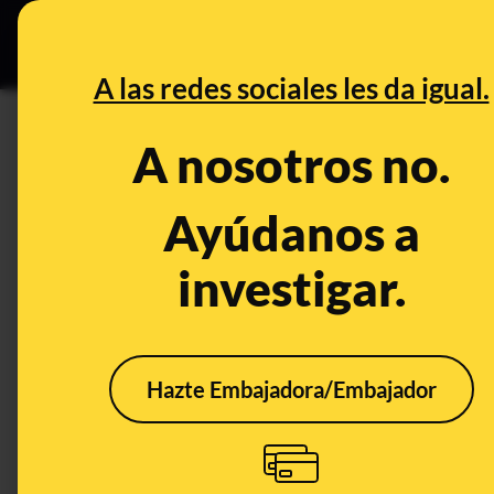
Especial C
DESINFO
PREB
A las redes sociales les da igual.
PREBUNKING
A nosotros no.
¿Qué es la autorregulación d
Ayúdanos a
Tecnología
investigar.
Hazte Embajadora/Embajador