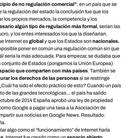
cipio de no regulación comercial”
: en un país que se
e la regulación del estado la conclusión fue que los
lar los propios mercados, la competencia y los
esario algún tipo de regulación más formal
, serían las
ucro, y los entes interesados los que la diseñarían.
ue Internet es
global
y que los Estados son
nacionales.
 imposible poner en común una regulación común sin que
uál sería la más adecuada. Para empezar, se dudaba que
un conjunto de Estados (pongamos la Unión Europea)
espacio que comparten con más países
. También se
urar los derechos de las personas
si se restringe
 ¿Cuál ha sido el efecto práctico de esto? Cuando un país
to de las grandes tecnológicas… el país ha salido
 octubre de 2014 España aprobó una ley de propiedad
 como Google a pagar una tasa a la Asociación de
mpartir sus noticias en Google News. Resultado:
ña.
lar algo como el “funcionamiento” de Internet haría
os
. Internet fue creado como un
espacio abierto,