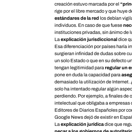
creación estuvo marcada por el
“prin
rige por el libre mercado y que huye d
estándares de la red
los debían vigi
individuos. En caso de que fuese
nec
instituciones privadas, sin ánimo de l
La
explicación jurisdiccional
dice q
Esa diferenciación por países haría
surgieran infinidad de dudas sobre c
un solo Estado o que en su defecto 
tengan legitimidad para
regular un 
pone en duda la capacidad para
aseg
demasiado la utilización de Internet.
solo ha intentado regular algún aspec
perdiendo. Por ejemplo, a finales de
intelectual que obligaba a empresas
Editores de Diarios Españoles por co
Google News dejó de existir en Espa
La
explicación jurídica
dice que regu
pecar a los gobiernos de autoritari