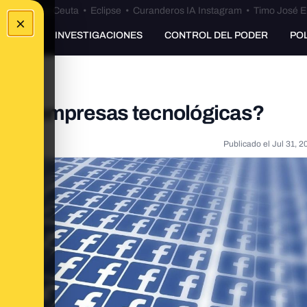
euta
•
Bulos Ceuta
•
Eclipse
•
Curanderos IA Instagram
•
Timo José E
×
UNKING
INVESTIGACIONES
CONTROL DEL PODER
PO
e las empresas tecnológicas?
Publicado el
Jul 31, 2