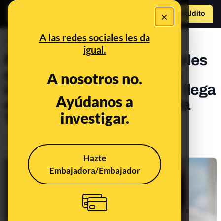
×
Hazte Maldit
o
Abrir menú
A las redes sociales les da
PREBUNKING
igual.
Políticas de privacidad difíciles
de leer, denuncias de fotos
A nosotros no.
íntimas virales y Minecraft: llega
Ayúdanos a
el 11º consultorio de Maldita
investigar.
Tecnología
Legislación
Publicado el
Jul 21, 2020, 6:13:00 AM
Hazte
Embajadora/Embajador