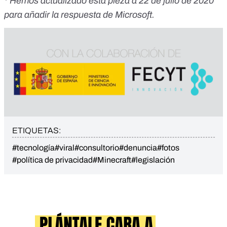
* Hemos actualizado esta pieza a 22 de julio de 2020
para añadir la respuesta de Microsoft.
ETIQUETAS:
#tecnología
#viral
#consultorio
#denuncia
#fotos
#política de privacidad
#Minecraft
#legislación