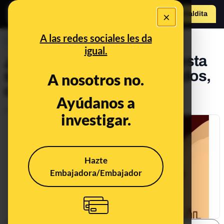
×
o
Hazte Maldit
Abrir menú
a
A las redes sociales les da
PREBUNKING
igual.
¿Qué nos ha gustado leer esta
semana? Móviles encriptados,
A nosotros no.
cajas negras e infodemia
Ayúdanos a
Publicado el
Jul 11, 2020, 8:30:00 AM
investigar.
Hazte
Embajadora/Embajador