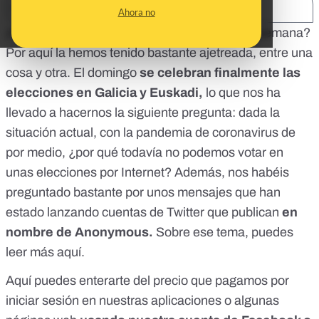
SHARE:
Ahora no
¡Hola, malditas y malditos! ¿Qué tal lleváis la semana?
Por aquí la hemos tenido bastante ajetreada, entre una
cosa y otra. El domingo
se celebran finalmente las
elecciones en Galicia y Euskadi,
lo que nos ha
llevado a hacernos la siguiente pregunta: dada la
situación actual, con la pandemia de coronavirus de
por medio,
¿por qué todavía no podemos votar en
unas elecciones por Internet?
Además, nos habéis
preguntado bastante por unos mensajes que han
estado lanzando cuentas de Twitter que publican
en
nombre de Anonymous.
Sobre ese tema,
puedes
leer más aquí.
Aquí
puedes enterarte del precio que pagamos por
iniciar sesión en nuestras aplicaciones o algunas