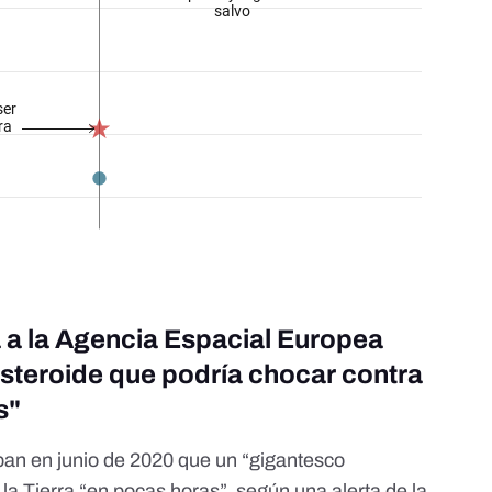
da a la Agencia Espacial Europea
steroide que podría chocar contra
s"
an en junio de 2020 que un “gigantesco
 la Tierra “en pocas horas”, según una alerta de la