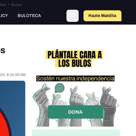
lías
•
Bulos
LICY
BULOTECA
Hazte Maldit
o
es
024, 8:14:00 AM