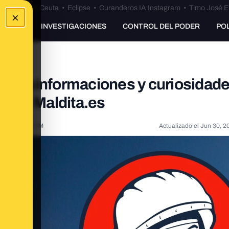
euta
•
Bulos Ceuta
•
Eclipse
•
Curanderos IA Instagram
•
Timo José E
×
UNKING
INVESTIGACIONES
CONTROL DEL PODER
PO
s, desinformaciones y curiosidad
o en Maldita.es
023, 3:02:51 PM
Actualizado el
Jun 30, 2