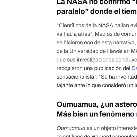
La NASA no confirmó “l
paralelo” donde el tie
“Científicos de la NASA hallan e
va hacia atrás”. Medios de comun
se hicieron eco de esta narrativa
de la Universidad de Hawái en 
que sus investigaciones concluye
recogieron
una publicación del
Da
sensacionalista”. “Se ha inventa
tajante ante lo que consideró un 
Oumuamua, ¿un asteroid
Más bien un fenómeno 
Oumuamua
es un objeto interest
"científicos de Harvard especula