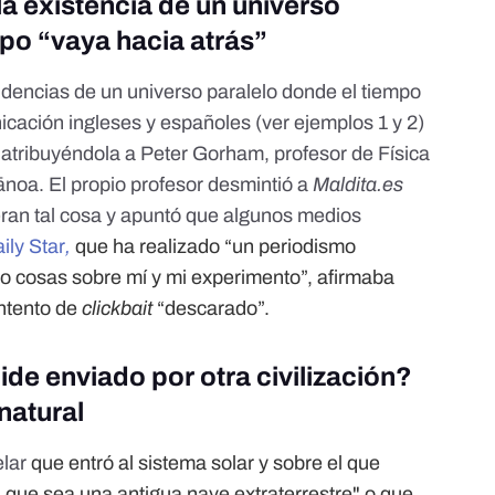
a existencia de un universo
mpo “vaya hacia atrás”
videncias de un
universo paralelo
donde el tiempo
icación ingleses y españoles (ver ejemplos
1
y
2
)
, atribuyéndola a Peter Gorham, profesor de Física
Mānoa.
El propio profesor desmintió a
Maldita.es
ran tal cosa y apuntó que algunos medios
ily Star
,
que ha realizado “un periodismo
do cosas sobre mí y mi experimento”, afirmaba
intento de
clickbait
“descarado”.
e enviado por otra civilización?
natural
elar
que entró al sistema solar y sobre el que
n que sea una antigua nave extraterrestre" o que