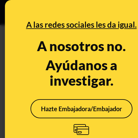
Especial C
DESINFO
PREB
A las redes sociales les da igual.
PREBUNKING
A nosotros no.
Hay espacio para todos: bulo
espaciales que hemos contad
Ayúdanos a
investigar.
Ciencia
Publicado el
Apr 12, 2
Hazte Embajadora/Embajador