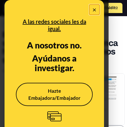
×
Hazte Maldit
o
Abrir menú
A las redes sociales les da
PREBUNKING
igual.
Bulos y desinformaciones
sobre afirmaciones que nunca
A nosotros no.
hicieron distintos organismos
Ayúdanos a
sanitarios
investigar.
Publicado el
Feb 11, 2021, 7:14:00 AM
Hazte
Embajadora/Embajador