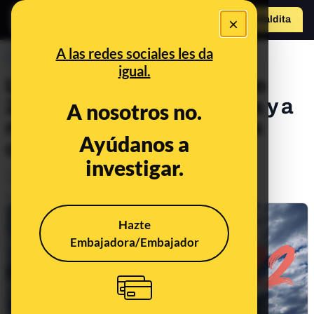
×
Hazte Maldit
o
Abrir menú
A las redes sociales les da
PREBUNKING
igual.
Las temperaturas récord de
2022 en España, en Europa y a
A nosotros no.
nivel mundial que te hemos
Ayúdanos a
contado en Maldito Clima
investigar.
Clima
Publicado el
Jan 2, 2023, 2:02:58 PM
Hazte
Embajadora/Embajador