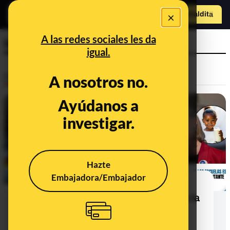
×
Hazte Maldit
o
Abrir menú
A las redes sociales les da
leche
igual.
Desinfo
A nosotros no.
Ayúdanos a
FALSO
investigar.
Hazte
Embajadora/Embajador
No, la representante demócrata de
Oregon, Maxine Dexter, no dijo que la
"leche blanca en las escuelas es
racista"