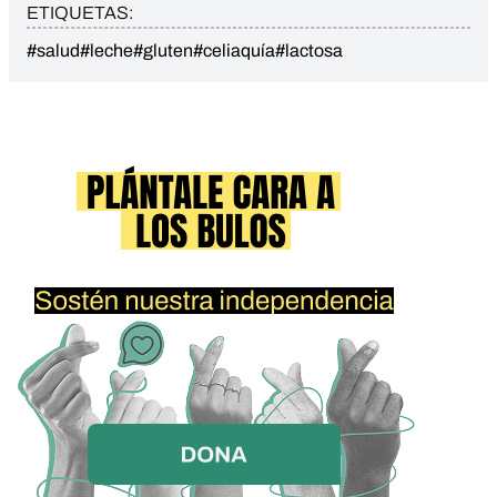
ETIQUETAS:
#salud
#leche
#gluten
#celiaquía
#lactosa