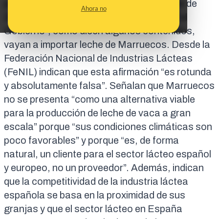
pero no hay constancia a 22 de diciembre de
Ahora no
2025 de que las empresas españolas o “el
Gobierno”, como dicen algunos contenidos,
vayan a importar leche de Marruecos. Desde la
Federación Nacional de Industrias Lácteas
(FeNIL) indican
que esta afirmación “es rotunda
y absolutamente falsa”.
Señalan
que Marruecos
no se presenta “como una alternativa viable
para la producción de leche de vaca a gran
escala” porque “sus condiciones climáticas son
poco favorables” y porque “es, de forma
natural, un cliente para el sector lácteo español
y europeo, no un proveedor”. Además,
indican
que la competitividad de la industria láctea
española se basa en la proximidad de sus
granjas y que el sector lácteo en España