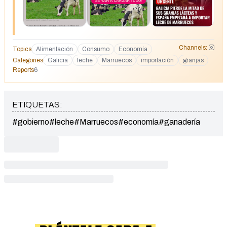
Channels:
Topics
Alimentación
Consumo
Economía
Categories
Galicia
leche
Marruecos
importación
granjas
Reports
6
ETIQUETAS:
#gobierno
#leche
#Marruecos
#economía
#ganadería