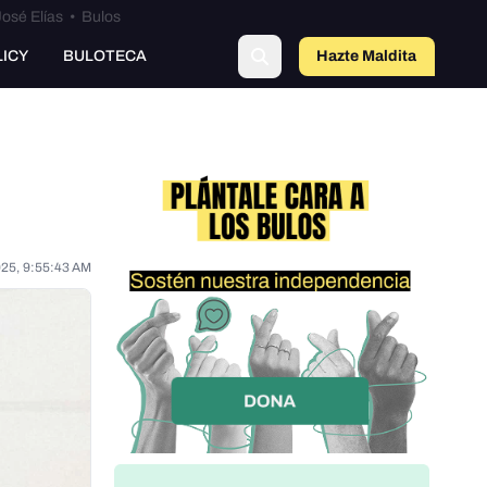
osé Elías
•
Bulos
o
LICY
BULOTECA
Hazte Maldit
a
025, 9:55:43 AM