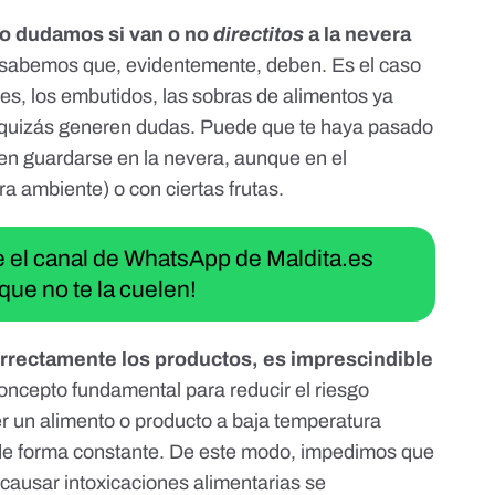
no dudamos si van o no
directitos
a la nevera
 sabemos que, evidentemente, deben. Es el caso
res, los embutidos, las sobras de alimentos ya
 quizás generen dudas. Puede que te haya pasado
ben
guardarse en la nevera
, aunque en el
 ambiente) o con ciertas frutas.
ue el canal de WhatsApp de Maldita.es
que no te la cuelen!
rrectamente los productos, es imprescindible
concepto fundamental para reducir el riesgo
r un alimento o producto a baja temperatura
de forma constante. De este modo, impedimos que
causar intoxicaciones alimentarias se