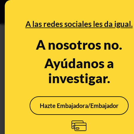
Grupos Ceuta
•
DESINFO
PREB
A las redes sociales les da igual.
PREBUNKING
A nosotros no.
¿Es necesario mantener la cad
refrescos?
Ayúdanos a
investigar.
Alimentación
Hazte Embajadora/Embajador