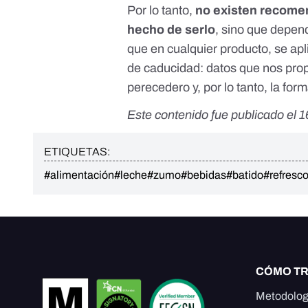
Por lo tanto,
no existen recomen
hecho de serlo
, sino que depend
que en cualquier producto, se apl
de caducidad: datos que nos prop
perecedero y, por lo tanto, la for
Este contenido fue publicado el 1
ETIQUETAS:
#alimentación
#leche
#zumo
#bebidas
#batido
#refresc
CÓMO T
Metodolog