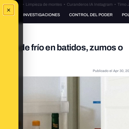
Bulos Ceuta
•
Limpieza de montes
•
Curanderos IA Instagram
•
Timo J
×
UNKING
INVESTIGACIONES
CONTROL DEL PODER
PO
ena de frío en batidos, zumos o
Publicado el
Apr 30, 2