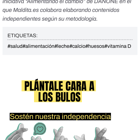
iniciativa “
Alimentando el cambio
” de DANONE en el
que Maldita.es colabora elaborando contenidos
independientes según su metodología.
ETIQUETAS:
#salud
#alimentación
#leche
#calcio
#huesos
#vitamina D