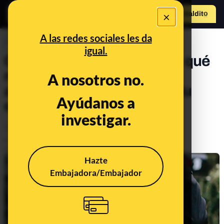
×
Hazte Maldit
o
Abrir menú
A las redes sociales les da
PREBUNKING
igual.
Calando hasta los huesos: qué
relación hay entre la
A nosotros no.
alimentación y la salud de tu
Ayúdanos a
esqueleto
investigar.
Alimentación
Salud
Publicado el
Apr 7, 2022, 9:14:29 AM
Actualizado el
Oct 20, 2025, 10:36:00 AM
Hazte
Embajadora/Embajador