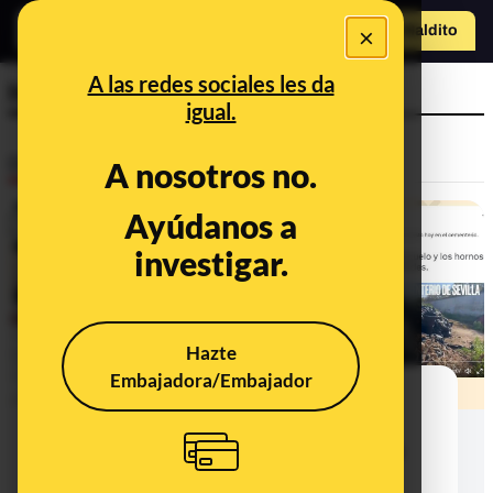
×
Hazte Maldit
a
Abrir menú
A las redes sociales les da
huesos
igual.
Desinfo
A nosotros no.
Ayúdanos a
investigar.
Hazte
Embajadora/Embajador
¿Qué sabemos sobre los restos
humanos de la fosa de Pico Reja
amontonados en un cementerio de
Sevilla?