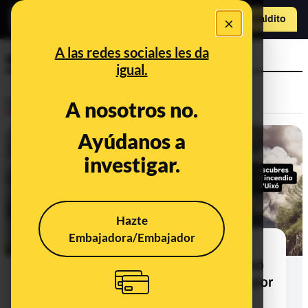
×
Hazte Maldit
o
Abrir menú
A las redes sociales les da
energía
igual.
Desinfo
A nosotros no.
Ayúdanos a
CONTEXTO
investigar.
Hazte
Embajadora/Embajador
Qué sabemos del proyecto
fotovoltaico previsto en la Vall d’Uixó
(Castellón), un municipio afectado por
los incendios de julio de 2026