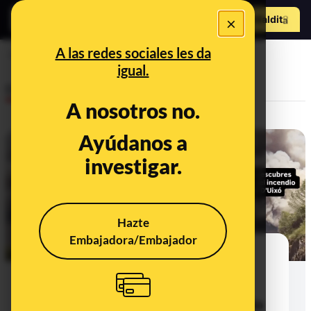
Hazte Maldit
×
o
Abrir menú
A las redes sociales les da
energía
igual.
Desinfo
A nosotros no.
Ayúdanos a
CONTEXTO
investigar.
Hazte
Embajadora/Embajador
Qué sabemos del proyecto
fotovoltaico previsto en la Vall
d’Uixó (Castellón), un municipio
afectado por los incendios de julio