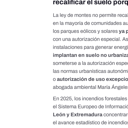
recalificar el suelo por
La
ley de montes
no permite rec
en la mayoría de comunidades aut
los parques eólicos y solares
ya 
con una autorización especial. Así
instalaciones para generar energ
implantan en suelo no urbaniz
someterse a la autorización espec
las normas urbanísticas autonó
o
autorización de uso excepcio
abogada ambiental
María Ángele
En 2025, los incendios forestale
el Sistema Europeo de Informaci
León y Extremadura
concentra
el
avance estadístico de incendio