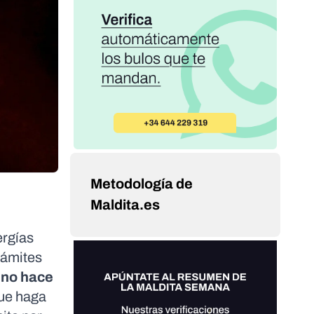
Metodología de
Maldita.es
ergías
rámites
s
no hace
que haga