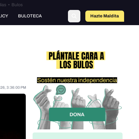
lías
•
Bulos
LICY
BULOTECA
Hazte Maldit
o
026, 3:36:00 PM