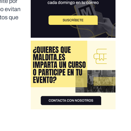
mite por
o evitan
rtos que