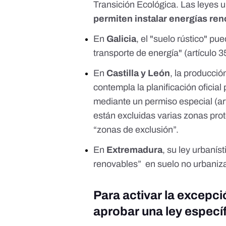
Transición Ecológica. Las leyes
permiten instalar energías ren
En
Galicia
, el "suelo rústico" p
transporte de energía" (
artículo 
En
Castilla y León
, la producció
contempla la planificación oficial p
mediante un permiso especial (ar
están excluidas varias
zonas pro
“zonas de exclusión”.
En
Extremadura
, su ley urbanís
renovables” en suelo no urbaniza
Para activar la excepci
aprobar una ley especí