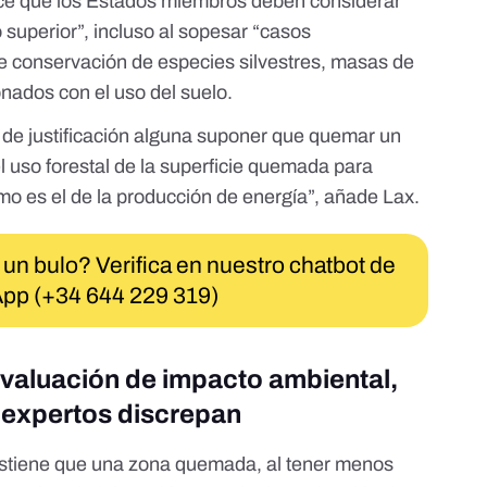
ece que los Estados miembros deben considerar
o superior”, incluso al sopesar “casos
de conservación de especies silvestres, masas de
nados con el uso del suelo.
e de justificación alguna suponer que quemar un
del uso forestal de la superficie quemada para
como es el de la producción de energía”, añade Lax.
 un bulo? Verifica en nuestro chatbot de
pp (+34 644 229 319)
 evaluación de impacto ambiental,
s expertos discrepan
ostiene que una zona quemada, al tener menos