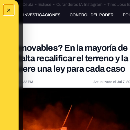
euta
•
Bulos Ceuta
•
Eclipse
•
Curanderos IA Instagram
•
Timo José E
×
UNKING
INVESTIGACIONES
CONTROL DEL PODER
PO
ner renovables? En la mayoría de
 falta recalificar el terreno y la
 requiere una ley para cada caso
26, 2025, 3:18:33 PM
Actualizado el
Jul 7, 2