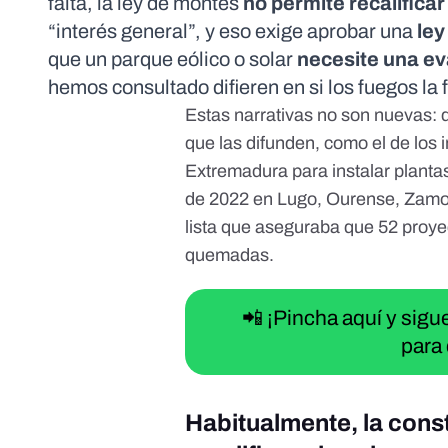
falta, la
ley de montes
no permite recalific
“interés general”, y eso exige aprobar una
ley
que un parque eólico o solar
necesite una ev
hemos consultado difieren en si los fuegos la f
Estas narrativas no son nuevas:
que las difunden, como el de los
Extremadura para instalar plantas
de 2022 en Lugo, Ourense, Zamo
lista que aseguraba que 52 proye
quemadas
.
📲 ¡Pincha aquí y sig
para 
Habitualmente, la cons