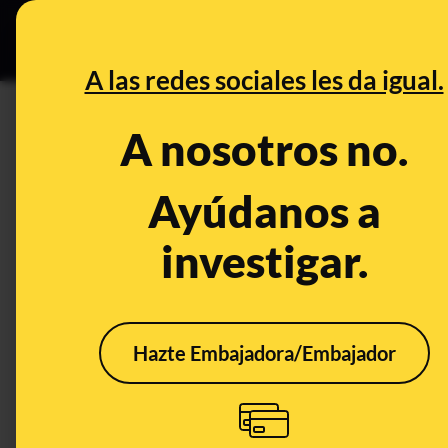
Especial C
DESINFO
PREB
A las redes sociales les da igual.
PREBUNKING
A nosotros no.
¿Incendios forestales para po
comunidades autónomas no hace
Ayúdanos a
excepción de la ley de montes
investigar.
Clima
Energía
Publicado el
Aug 
Hazte Embajadora/Embajador