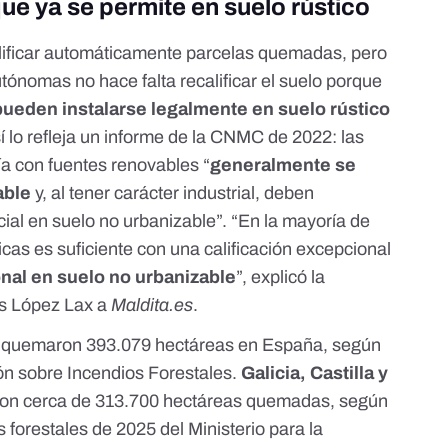
que ya se permite en suelo rústico
alificar automáticamente parcelas quemadas
, pero
ónomas no hace falta recalificar el suelo porque
pueden instalarse legalmente en suelo rústico
 lo refleja un
informe de la CNMC de 2022
: las
ía con fuentes renovables “
generalmente se
able
y, al tener carácter industrial, deben
ial en suelo no urbanizable”. “En la mayoría de
micas
es suficiente
con una calificación excepcional
nal en suelo no urbanizable
”, explicó la
s López Lax
a
Maldita.es
.
s
quemaron 393.079 hectáreas
en España, según
ón sobre Incendios Forestales.
Galicia, Castilla y
ron cerca de 313.700 hectáreas quemadas, según
s forestales de 2025
del Ministerio para la