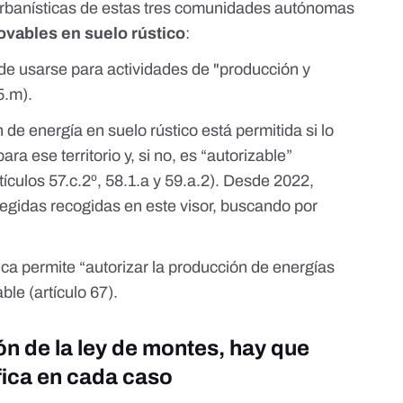
 urbanísticas de estas tres comunidades autónomas
ovables en suelo rústico
:
uede usarse para actividades de "producción y
35.m
).
n de energía en suelo rústico está permitida si lo
ara ese territorio y, si no, es “autorizable”
tículos
57.c.2º, 58.1.a y 59.a.2
). Desde 2022,
tegidas
recogidas en
este visor
, buscando por
tica permite “autorizar la producción de energías
ble (
artículo 67
).
ón de la ley de montes, hay que
fica en cada caso