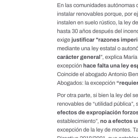
En las comunidades autónomas don
instalar renovables porque, por e
instalen en suelo rústico, la
ley d
hasta 30 años después del incend
exige
justificar "razones imper
mediante una ley estatal o auton
carácter general
”, explica Marí
excepción
hace falta una ley e
Coincide el abogado
Antonio Ben
Abogados
: la excepción
“requier
Por otra parte, si bien la
ley del s
renovables de “utilidad pública”,
efectos de expropiación forzo
establecimiento”,
no a efectos u
excepción de la ley de montes. 