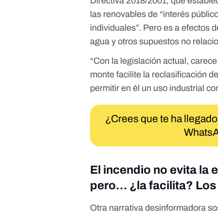
Directiva 2018/2001, que establ
las renovables de “interés públic
individuales”. Pero es a efectos 
agua y
otros supuestos
no relacio
“Con la legislación actual, carec
monte facilite la reclasificación 
permitir en él un uso industrial 
¿Crees que te ha llegado
WhatsA
El incendio no evita la
pero… ¿la facilita? Lo
Otra narrativa desinformadora s