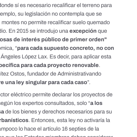
de sí es necesario recalificar el terreno para
jemplo, su legislación no contempla que se
e montes
no permite recalificar suelo quemado
io. En 2015 se introdujo
una
excepción
que
iosas de interés público de primer orden"
ómica, “
para cada supuesto concreto, no con
a Ángeles López Lax. Es decir, para aplicar esta
specífica para cada proyecto renovable
.
ítez Ostos
, fundador de
Administrativando
e una ley singular para cada caso
”.
ector eléctrico
permite declarar los proyectos de
 según los expertos consultados, solo “
a los
sa
de los bienes y derechos necesarios para su
rbanísticos
. Entonces, esta ley no activaría la
Tampoco lo hace el
artículo 16 septies
de la