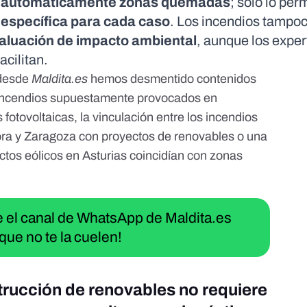
ar automáticamente zonas quemadas
; solo lo per
 específica para cada caso
. Los incendios tampoc
aluación de impacto ambiental
, aunque los expe
acilitan.
 desde
Maldita.es
hemos desmentido contenidos
incendios supuestamente provocados en
 fotovoltaicas
, la vinculación entre los
incendios
ra y Zaragoza con proyectos de renovables
o
una
ctos eólicos en Asturias coincidían con zonas
ue el canal de WhatsApp de Maldita.es
que no te la cuelen!
trucción de renovables no requiere