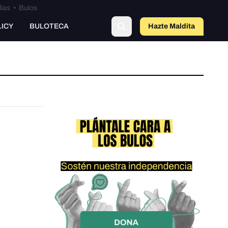
lías
•
Bulos
LICY
BULOTECA
Hazte Maldit
a