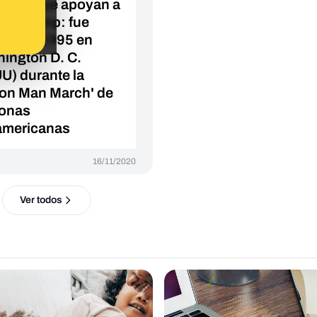
onas que apoyan a
ld Trump: fue
da en 1995 en
ington D. C.
U) durante la
lion Man March' de
onas
americanas
16/11/2020
Ver todos