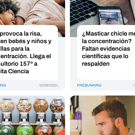
provoca la risa,
¿Masticar chicle m
 en bebés y niños y
la concentración?
llas para la
Faltan evidencias
entración. Llega el
científicas que lo
ultorio 157º a
respalden
ita Ciencia
ING
10/09/2021
PREBUNKING