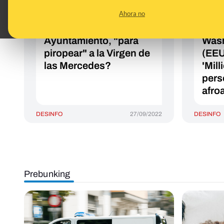
"colectivo gay Sevilla
pers
Ahora no
no se calla" del próximo
Dona
sábado en la puerta del
toma
Ayuntamiento, "para
Wash
piropear" a la Virgen de
(EEU
las Mercedes?
'Mil
pers
afro
DESINFO
27/09/2022
DESINFO
Prebunking