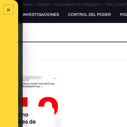
euta
•
Bulos Ceuta
•
Eclipse
•
Curanderos IA Instagram
•
Timo José E
×
UNKING
INVESTIGACIONES
CONTROL DEL PODER
PO
esta foto no
tra a miles de