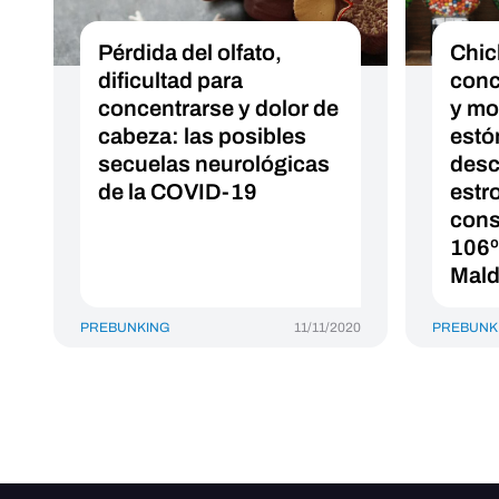
Pérdida del olfato,
Chicl
dificultad para
conc
concentrarse y dolor de
y mo
cabeza: las posibles
estó
secuelas neurológicas
desc
de la COVID-19
estr
consi
106º
Mald
PREBUNKING
11/11/2020
PREBUNK