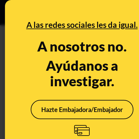
Especial C
DESINFO
PREB
A las redes sociales les da igual.
concentración
A nosotros no.
Desinfo
Ayúdanos a
investigar.
Hazte Embajadora/Embajador
¿Qué sabemos sobre la
No, 
supuesta quedada del
mues