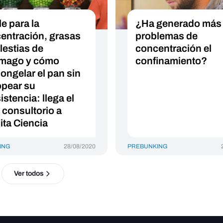
e para la
¿Ha generado más
entración, grasas
problemas de
lestias de
concentración el
mago y cómo
confinamiento?
ongelar el pan sin
opear su
stencia: llega el
 consultorio a
ita Ciencia
ING
28/08/2020
PREBUNKING
Ver todos