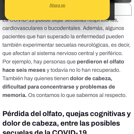
Ahora no
SHARE:
La COVID-19 puede dejar secuelas
respiratorias
,
cardiovasculares
o
bucodentales
. Además, algunos
pacientes que han superado la enfermedad pueden
también experimentar
secuelas neurológicas
, es decir,
que afectan al sistema nervioso central y periférico.
Por ejemplo, hay personas que
perdieron el olfato
hace seis meses
y todavía no lo han recuperado.
También hay quienes tienen
dolor de cabeza,
dificultad para concentrarse y problemas de
memoria.
Os contamos lo que sabemos al respecto.
Pérdida del olfato, quejas cognitivas y
dolor de cabeza, entre las posibles
secuelas de la COVID-19