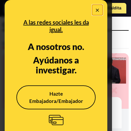
×
Hazte Maldit
o
Abrir menú
A las redes sociales les da
Ciudadanos
igual.
Desinfo
A nosotros no.
Ayúdanos a
investigar.
Hazte
Embajadora/Embajador
Bulos, claves y datos sobre las
residencias de mayores durante la
pandemia de la COVID-19