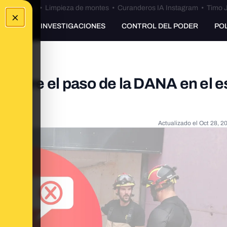
Bulos Ceuta
•
Limpieza de montes
•
Curanderos IA Instagram
•
Timo J
×
UNKING
INVESTIGACIONES
CONTROL DEL PODER
PO
sobre el paso de la DANA en el e
2024
Actualizado el
Oct 28, 2