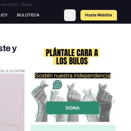
osé Elías
•
Bulos
LICY
BULOTECA
Hazte Maldit
o
ste y
025, 6:24:00 PM