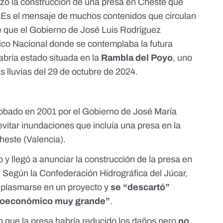
zó la construcción de una presa en Cheste que
. Es el mensaje de
muchos
contenidos
que
circulan
e que el Gobierno de José Luis Rodríguez
ico Nacional donde se contemplaba la futura
abría estado situada en la
Rambla del Poyo
, uno
 lluvias del 29 de octubre de 2024.
robado en 2001 por el Gobierno de José María
vitar inundaciones que incluía una presa en la
Cheste
(Valencia).
 y llegó a anunciar la construcción de la presa en
. Según la Confederación Hidrográfica del Júcar,
 plasmarse en un proyecto y
se “descartó”
cioeconómico muy grande”
.
 que la presa habría reducido los daños pero
no