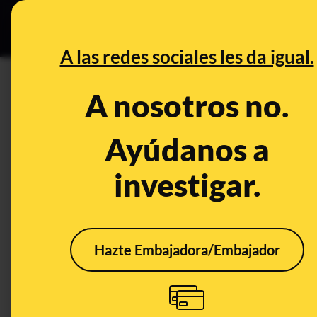
Grupos Ceuta
•
DESINFO
PREB
A las redes sociales les da igual.
DESINFO
A nosotros no.
133 bulos y desinformaciones 
sur de España en octubre de 
Ayúdanos a
investigar.
Publicado el
Oct 30, 2024, 1:32:26 PM
Hazte Embajadora/Embajador