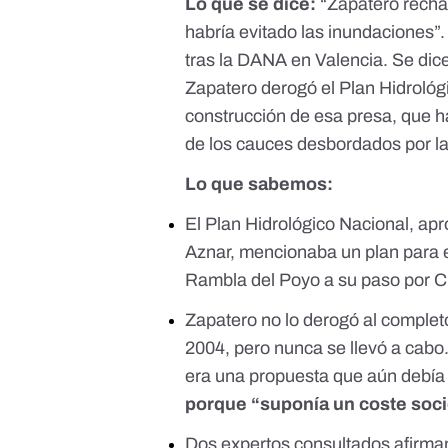
Lo que se dice:
“Zapatero recha
habría evitado las inundaciones”
tras la DANA en Valencia. Se dic
Zapatero derogó el Plan Hidrológ
construcción de esa presa, que h
de los cauces desbordados por las
Lo que sabemos:
El Plan Hidrológico Nacional, ap
Aznar,
mencionaba un plan para e
Rambla del Poyo a su paso por 
Zapatero no lo derogó al completo
2004, pero nunca se llevó a cabo
era una propuesta que aún debía
porque “suponía un coste so
Dos expertos consultados afirman