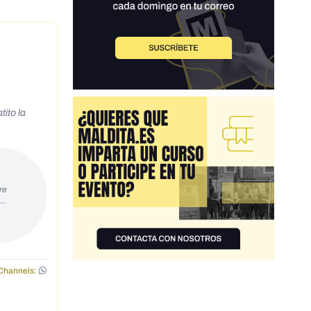
ito la
re
s…
Channels: