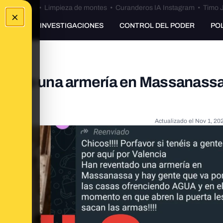
Bulos Ceuta
•
Limpieza de montes
•
Curanderos IA Instagram
•
Timo J
×
UNKING
INVESTIGACIONES
CONTROL DEL PODER
PO
alijado una armería en Massanassa
Actualizado el
Nov 1, 20