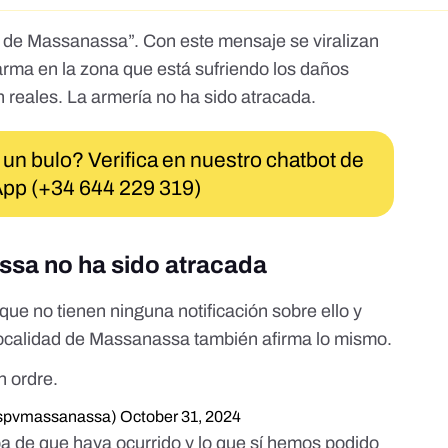
y de Massanassa”. Con este
mensaje
se viralizan
rma en la zona que está sufriendo los daños
 reales. La armería no ha sido atracada.
 un bulo? Verifica en nuestro chatbot de
pp (+34 644 229 319)
ssa no ha sido atracada
que no tienen ninguna notificación sobre ello y
 localidad de Massanassa
también afirma lo mismo.
en ordre.
spvmassanassa)
October 31, 2024
a de que haya ocurrido y lo que sí hemos podido