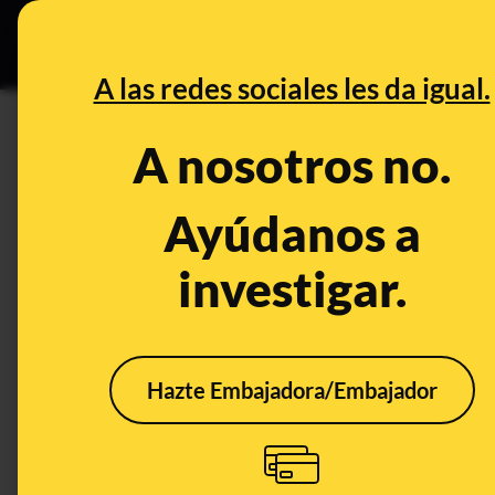
Grupos Ceuta
•
DESINFO
PREB
A las redes sociales les da igual.
DESINFO
A nosotros no.
No, no se ha atracado y desv
Valencia
Ayúdanos a
investigar.
Publicado el
Nov 1, 2024, 10:07:48 AM
Hazte Embajadora/Embajador