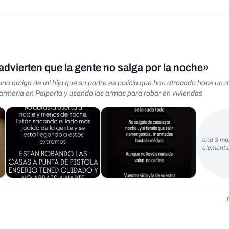
dvierten que la gente no salga por la noche»
a amiga de mi hija que su padre es policía que han atracado hace un rat
rmería en Paiporta y usando las armas para robar en viviendas
and 3 mo
element