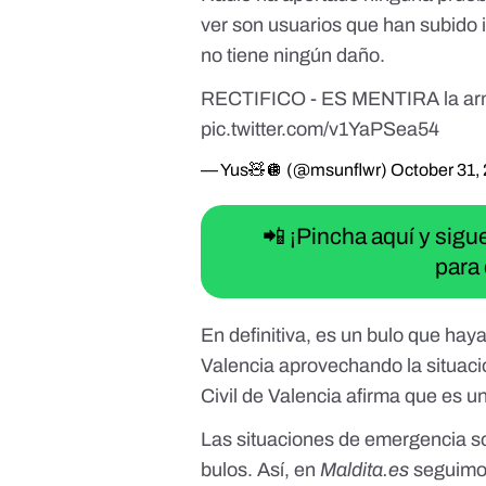
ver son usuarios que han subido 
no tiene ningún daño.
RECTIFICO - ES MENTIRA la arm
pic.twitter.com/v1YaPSea54
— Yus🧸🪩 (@msunflwr)
October 31,
📲 ¡Pincha aquí y sig
para 
En definitiva, es un bulo que ha
Valencia aprovechando la situaci
Civil de Valencia afirma que es u
Las situaciones de emergencia so
bulos. Así, en
Maldita.es
seguimo