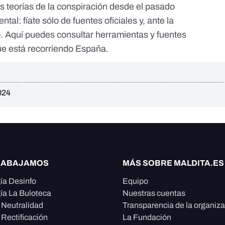
as
teorías de la conspiración
desde el pasado
ental:
fíate sólo de fuentes oficiales
y, ante la
o. Aquí puedes consultar
herramientas y fuentes
e está recorriendo España.
024
RABAJAMOS
MÁS SOBRE MALDITA.ES
ía Desinfo
Equipo
ía La Buloteca
Nuestras cuentas
e Neutralidad
Transparencia de la organiz
 Rectificación
La Fundación