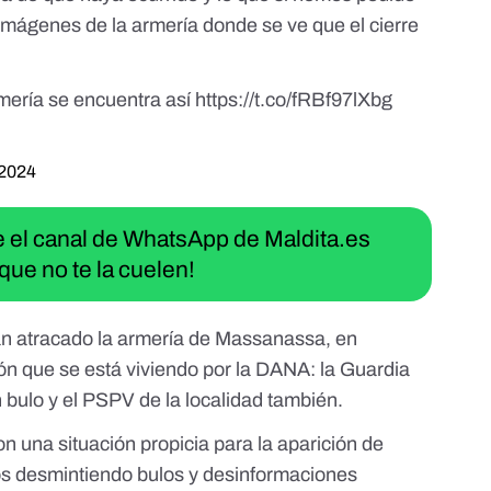
imágenes de la armería donde se ve que el cierre
ería se encuentra así
https://t.co/fRBf97lXbg
 2024
ue el canal de WhatsApp de Maldita.es
que no te la cuelen!
yan atracado la armería de Massanassa, en
ón que se está viviendo por la DANA: la Guardia
n bulo y el PSPV de la localidad también.
n una situación propicia para la aparición de
s desmintiendo
bulos y desinformaciones