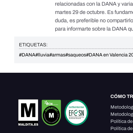
relacionadas con la DANA
y vari
martes 29 de octubre. Es fundam
duda, es preferible no compartirl
para informarte sobre la DANA
qu
ETIQUETAS:
#DANA
#lluvia
#armas
#saqueos
#DANA en Valencia 2
CÓMO T
Metodolog
Metodolog
Política d
Política de