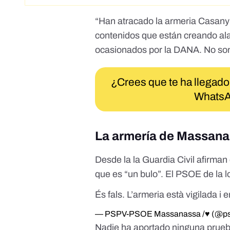
“Han atracado la armeria Casan
contenidos que están creando ala
ocasionados por la DANA. No son
¿Crees que te ha llegado
WhatsA
La armería de Massana
Desde la la Guardia Civil afirman 
que es “un bulo”. El PSOE de la
És fals. L’armeria està vigilada i 
— PSPV-PSOE Massanassa /♥️ (@p
Nadie ha aportado ninguna prueb